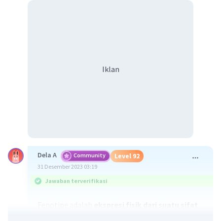
Iklan
Dela A
Community
Level 92
31 Desember 2023 03:19
Jawaban terverifikasi
Fenotipe adalah
ekspresi fisik dari suatu sifat
yang diturunkan melalui alel gen.
Fenotipe