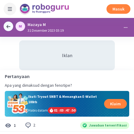
Masuk
Mazaya M
31 Desember 2023 03:19
Iklan
Pertanyaan
Apa yang dimaksud dengan fenotipe?
Ikuti Tryout SNBT & Menangkan E-Wallet
100rb
Klaim
Habis dalam
01
:
03
:
47
:
50
2
1
Jawaban terverifikasi