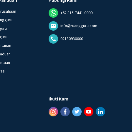
erusahaan
+62 815-7441-0000
angguru
info@ruangguru.com
guru
guru
02130930000
ntanan
gaduan
entuan
vasi
Ikuti Kami