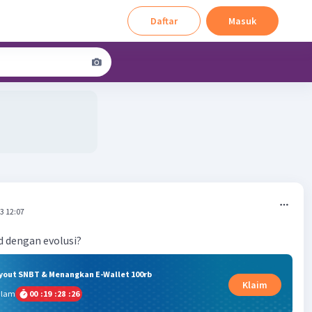
Daftar
Masuk
3 12:07
d dengan evolusi?
ryout SNBT & Menangkan E-Wallet 100rb
Klaim
alam
00
:
19
:
28
:
26