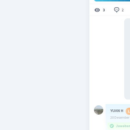
2
3
YUAN H
L
20 Desember 
Jawaban 