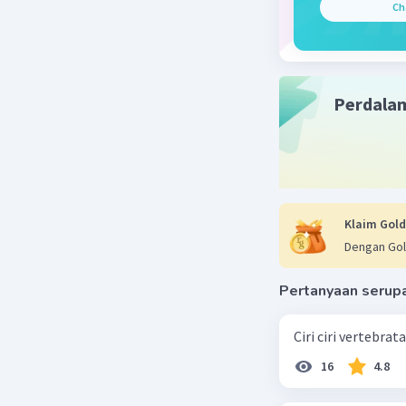
Ch
perubahan
memberik
cenderung
waktu.
Perdala
Beri R
Dela A
21 Desember 
Klaim Gold
Jawaban 
Dengan Gol
Evolusi d
Pertanyaan serup
terwarisk
generasi 
Ciri ciri vertebra
kombinasi 
16
4.8
Beri R