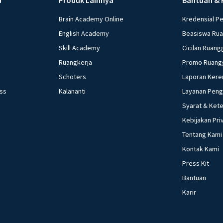
Brain Academy Online
Kredensial P
English Academy
Beasiswa Ru
Skill Academy
Cicilan Ruang
Ruangkerja
Promo Ruang
Schoters
Laporan Kere
ess
Kalananti
Layanan Pen
Syarat & Ket
Kebijakan Pri
Tentang Kami
Kontak Kami
Press Kit
Bantuan
Karir