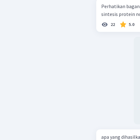
Perhatikan bagan sintesis protei
sintesis protein 
22
5.0
apa yang dihasilk