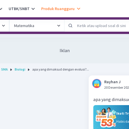
UTBK/SNBT
Produk Ruangguru
Iklan
SMA
Biologi
apa yang dimaksud dengan evolusi?...
Rayhan J
20 Desember 202
apa yang dimaksu
Ikuti T
Habis d