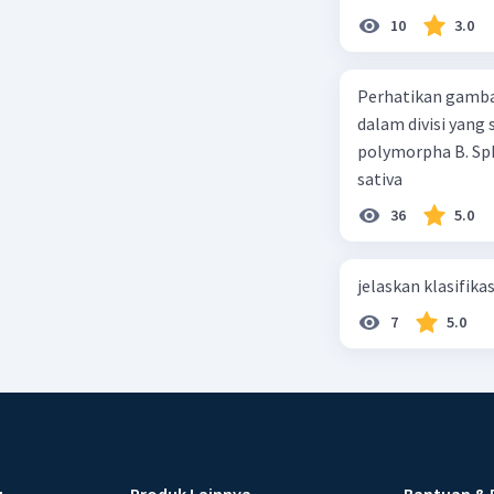
10
3.0
Perhatikan gamba
dalam divisi yang
polymorpha B. Sph
sativa
36
5.0
jelaskan klasifikas
7
5.0
u
Produk Lainnya
Bantuan & 