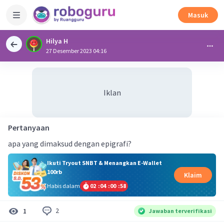
Masuk
Hilya H
27 Desember 2023 04:16
Iklan
Pertanyaan
apa yang dimaksud dengan epigrafi?
Ikuti Tryout SNBT & Menangkan E-Wallet
100rb
Klaim
Habis dalam
02
:
04
:
00
:
57
2
1
Jawaban terverifikasi