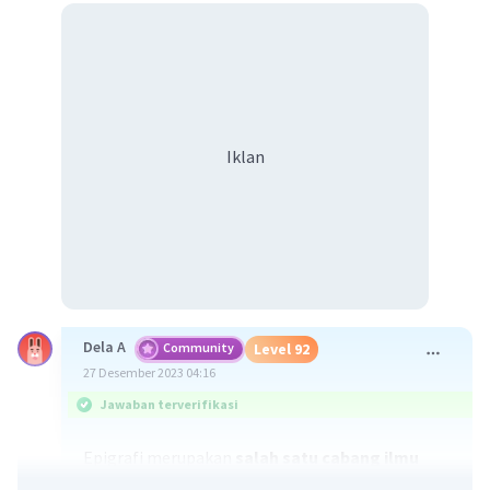
Iklan
Dela A
Community
Level 92
27 Desember 2023 04:16
Jawaban terverifikasi
Epigrafi merupakan
salah satu cabang ilmu
arkeologi yang berusaha meneliti tentang