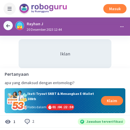
Masuk
Rayhan J
20 Desember 2023 12:44
Iklan
Pertanyaan
apa yang dimaksud dengan entomologi?
Ikuti Tryout SNBT & Menangkan E-Wallet
100rb
Klaim
Habis dalam
01
:
04
:
22
:
58
2
1
Jawaban terverifikasi