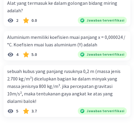
Alat yang termasuk ke dalam golongan bidang miring
adalah?
2
0.0
Jawaban terverifikasi
Aluminium memiliki koefisien muai panjang x = 0,000024 /
°C. Koefisien muai luas aluminium (Y) adalah
4
5.0
Jawaban terverifikasi
sebuah kubus yang panjang rusuknya 0,2 m (massa jenis
2.700 kg/m³) dicelupkan bagian ke dalam minyak yang
massa jenisnya 800 kg/m³. jika percepatan gravitasi
10m/s², maka tentukanan gaya angkat ke atas yang
dialami balok!
5
3.7
Jawaban terverifikasi