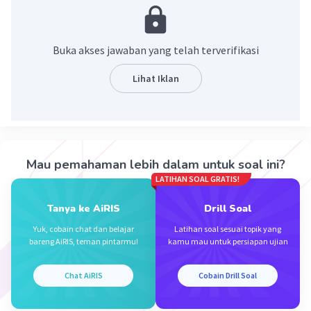
·
0.0
(
0
)
Balas
Beri Rating
Buka akses jawaban yang telah terverifikasi
Zahra A
Level 17
Lihat Iklan
26 Desember 2023 01:14
Jawaban terverifikasi
Energi adalah kemampuan untuk melakukan
Iklan
usaha dan mengalami perubahan
Mau pemahaman lebih dalam untuk soal ini?
LATIHAN SOAL GRATIS!
·
0.0
(
0
)
Balas
Beri Rating
Tanya ke AiRIS
Drill Soal
Yuk, cobain chat dan belajar
Latihan soal sesuai topik yang
bareng AiRIS, teman pintarmu!
kamu mau untuk persiapan ujian
Chat AiRIS
Cobain Drill Soal