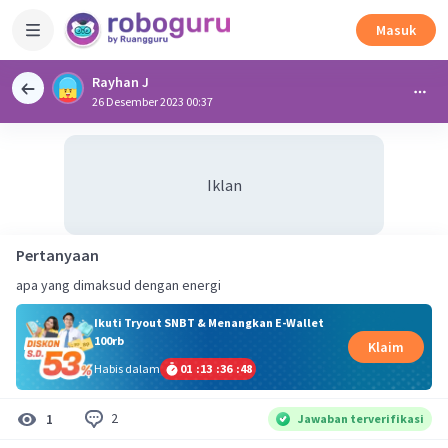
Masuk
Rayhan J
26 Desember 2023 00:37
Iklan
Pertanyaan
apa yang dimaksud dengan energi
Ikuti Tryout SNBT & Menangkan E-Wallet
100rb
Klaim
Habis dalam
01
:
13
:
36
:
48
2
1
Jawaban terverifikasi