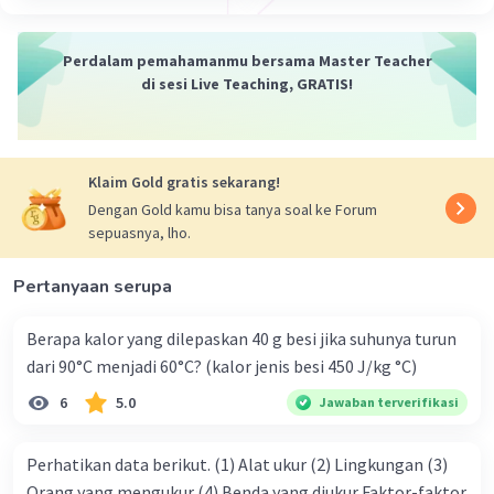
Perdalam pemahamanmu bersama Master Teacher
di sesi Live Teaching, GRATIS!
Klaim Gold gratis sekarang!
Dengan Gold kamu bisa tanya soal ke Forum
sepuasnya, lho.
Pertanyaan serupa
Berapa kalor yang dilepaskan 40 g besi jika suhunya turun
dari 90°C menjadi 60°C? (kalor jenis besi 450 J/kg °C)
6
5.0
Jawaban terverifikasi
Perhatikan data berikut. (1) Alat ukur (2) Lingkungan (3)
Orang yang mengukur (4) Benda yang diukur Faktor-faktor