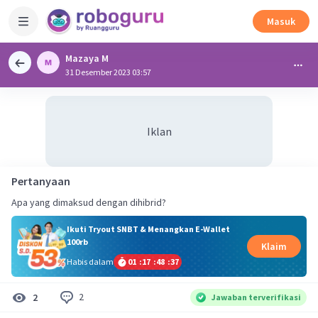
Masuk
Mazaya M
31 Desember 2023 03:57
Iklan
Pertanyaan
Apa yang dimaksud dengan dihibrid?
Ikuti Tryout SNBT & Menangkan E-Wallet
100rb
Klaim
Habis dalam
01
:
17
:
48
:
36
2
2
Jawaban terverifikasi