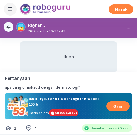
Masuk
Rayhan J
20 Desember 2023 12:43
Iklan
Pertanyaan
apa yang dimaksud dengan dermatologi?
Ikuti Tryout SNBT & Menangkan E-Wallet
100rb
Klaim
Habis dalam
00
:
00
:
58
:
28
2
1
Jawaban terverifikasi