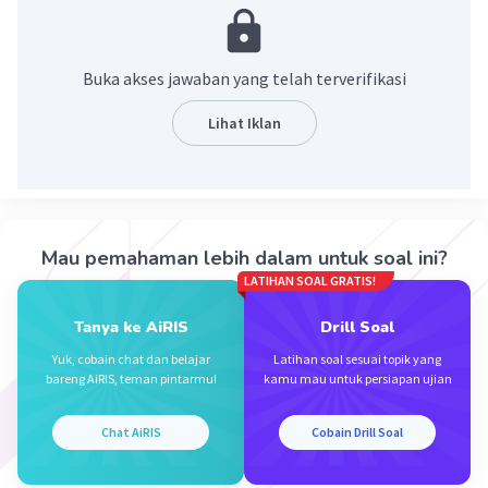
pohon.
·
0.0
(
0
)
Balas
Beri Rating
Buka akses jawaban yang telah terverifikasi
Lihat Iklan
Hilya H
Level 94
31 Desember 2023 02:53
Jawaban terverifikasi
Bronkiolus merupakan saluran udara
Iklan
Mau pemahaman lebih dalam untuk soal ini?
berdiameter 0,3–1 mm
LATIHAN SOAL GRATIS!
·
0.0
(
0
)
Balas
Beri Rating
Tanya ke AiRIS
Drill Soal
Yuk, cobain chat dan belajar
Latihan soal sesuai topik yang
bareng AiRIS, teman pintarmu!
kamu mau untuk persiapan ujian
Chat AiRIS
Cobain Drill Soal