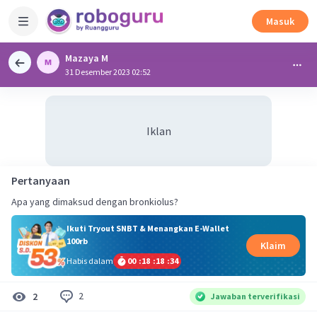
Masuk
Mazaya M
31 Desember 2023 02:52
Iklan
Pertanyaan
Apa yang dimaksud dengan bronkiolus?
Ikuti Tryout SNBT & Menangkan E-Wallet
100rb
Klaim
Habis dalam
00
:
18
:
18
:
33
2
2
Jawaban terverifikasi