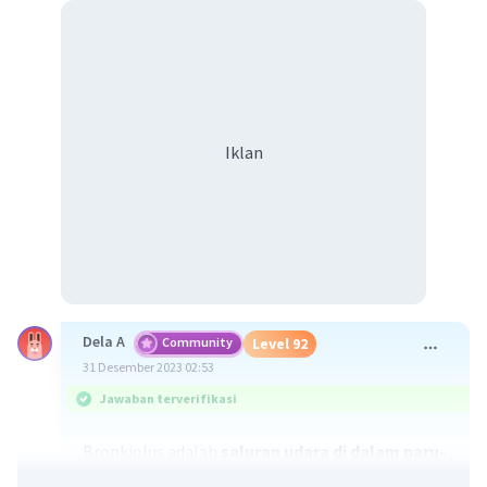
Iklan
Dela A
Community
Level 92
31 Desember 2023 02:53
Jawaban terverifikasi
Bronkiolus adalah
saluran udara di dalam paru-
paru yang bentuknya seperti cabang-cabang