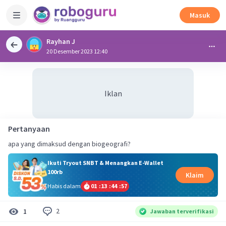
Masuk
Rayhan J
20 Desember 2023 12:40
Iklan
Pertanyaan
apa yang dimaksud dengan biogeografi?
Ikuti Tryout SNBT & Menangkan E-Wallet
100rb
Klaim
Habis dalam
01
:
13
:
44
:
56
2
1
Jawaban terverifikasi