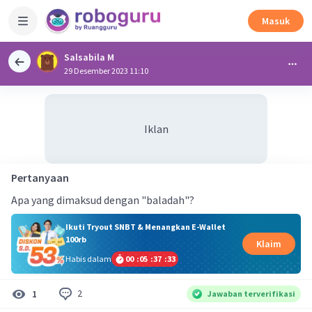
Masuk
Salsabila M
29 Desember 2023 11:10
Iklan
Pertanyaan
Apa yang dimaksud dengan "baladah"?
Ikuti Tryout SNBT & Menangkan E-Wallet
100rb
Klaim
Habis dalam
00
:
05
:
37
:
33
2
1
Jawaban terverifikasi