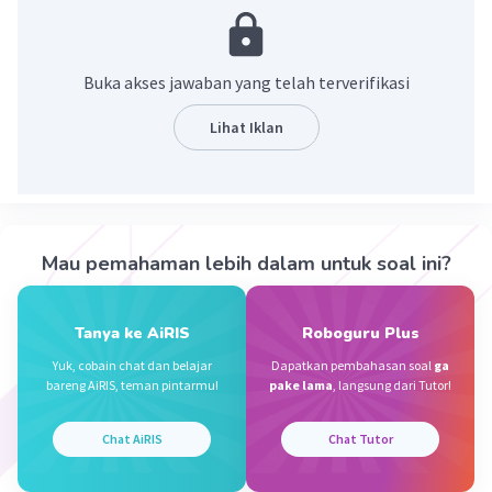
·
5.0
(
1
)
Balas
Beri Rating
Buka akses jawaban yang telah terverifikasi
Nanda R
Community
Level 89
29 Desember 2023 11:13
Lihat Iklan
Jawaban terverifikasi
baladah artinya tidak cerdas atau bodoh. Baladah
Iklan
artinya adalah lawan dari fatanah yang berarti
cerdas.
Mau pemahaman lebih dalam untuk soal ini?
·
0.0
(
0
)
Balas
Beri Rating
Tanya ke AiRIS
Roboguru Plus
Yuk, cobain chat dan belajar
Dapatkan pembahasan soal
ga
bareng AiRIS, teman pintarmu!
pake lama
, langsung dari Tutor!
Chat AiRIS
Chat Tutor