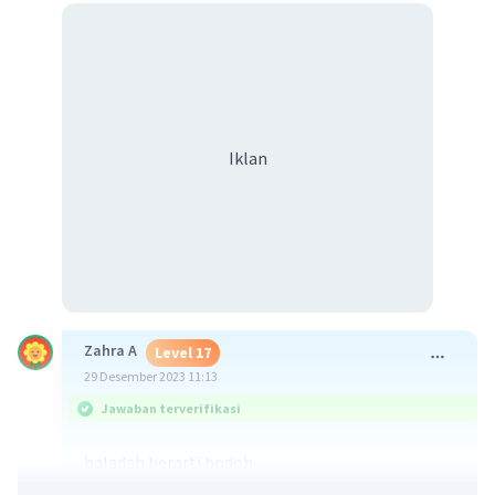
Iklan
Zahra A
Level 17
29 Desember 2023 11:13
Jawaban terverifikasi
baladah berarti bodoh