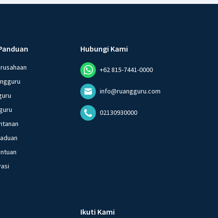
Panduan
Hubungi Kami
erusahaan
+62 815-7441-0000
angguru
info@ruangguru.com
guru
guru
02130930000
ntanan
gaduan
entuan
vasi
Ikuti Kami