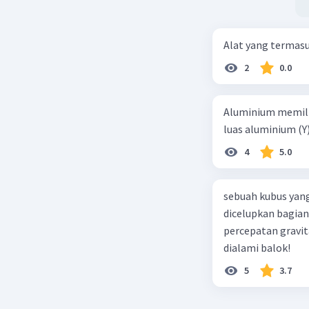
Alat yang termas
2
0.0
Aluminium memilik
luas aluminium (Y
4
5.0
sebuah kubus yang
dicelupkan bagian
percepatan gravit
dialami balok!
5
3.7