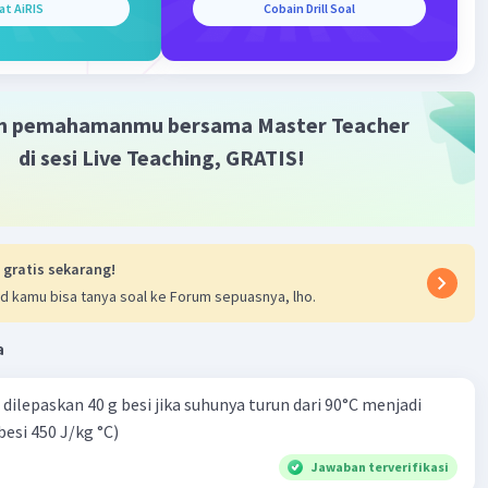
at AiRIS
Cobain Drill Soal
terdiri dari partikel-partikel bermuatan positif yang
roton (dengan massa sekitar sama dengan neutron) dan
netral yang disebut neutron. Elektron, yang bermuatan
bergerak dalam ruang di sekitar inti atom dalam level energi
m pemahamanmu bersama Master Teacher
eda.
di sesi Live Teaching, GRATIS!
ah dasar dari segala macam materi di alam semesta ini.
unsur kimia yang berbeda ditentukan oleh jumlah proton
i atomnya, yang juga menentukan sifat-sifat kimianya.
dern sangat bergantung pada pemahaman struktur dan
 gratis sekarang!
m untuk menjelaskan perilaku unsur dan senyawa kimia.
d kamu bisa tanya soal ke Forum sepuasnya, lho.
a
·
0.0
(
0
)
Balas
ating
dilepaskan 40 g besi jika suhunya turun dari 90°C menjadi
besi 450 J/kg °C)
Jawaban terverifikasi