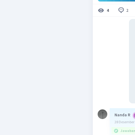
2
4
Nanda R
28 Desember 
Jawaban 