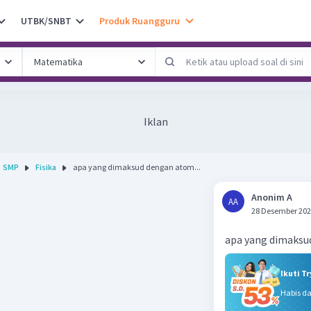
UTBK/SNBT
Produk Ruangguru
Iklan
SMP
Fisika
apa yang dimaksud dengan atom...
Anonim A
AA
28 Desember 202
apa yang dimaksu
Ikuti T
Habis d