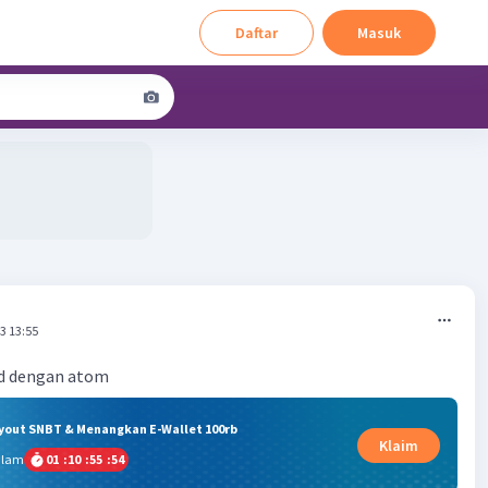
Daftar
Masuk
3 13:55
d dengan atom
ryout SNBT & Menangkan E-Wallet 100rb
Klaim
alam
01
:
10
:
55
:
53