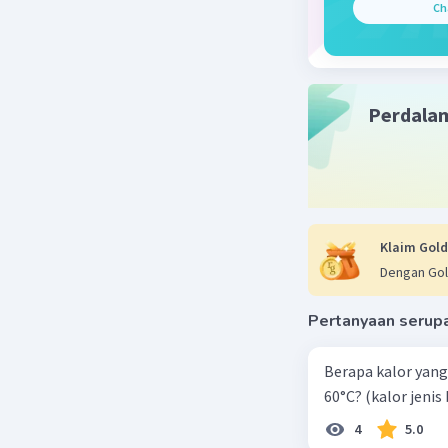
Ch
Inti atom 
disebut p
partikel 
negatif, 
Perdala
yang berb
Atom adal
Berbagai 
dalam int
Kimia mo
Klaim Gold
sifat ato
Dengan Gol
Pertanyaan serup
Beri R
Berapa kalor yang 
60°C? (kalor jenis 
4
5.0