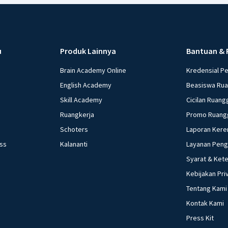
u
Produk Lainnya
Bantuan & 
Brain Academy Online
Kredensial P
English Academy
Beasiswa Ru
Skill Academy
Cicilan Ruang
Ruangkerja
Promo Ruang
Schoters
Laporan Kere
ess
Kalananti
Layanan Pen
Syarat & Ket
Kebijakan Pri
Tentang Kami
Kontak Kami
Press Kit