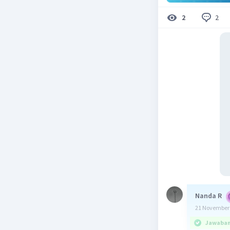
2
2
Nanda R
21 November 
Jawaban 