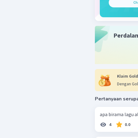
Ch
Perdala
Klaim Gold
Dengan Gol
Pertanyaan serup
apa birama lagu 
4
0.0