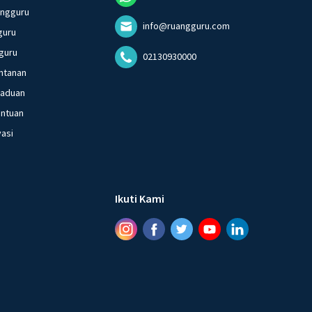
angguru
info@ruangguru.com
guru
guru
02130930000
ntanan
gaduan
entuan
vasi
Ikuti Kami