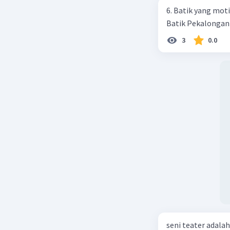
6. Batik yang moti
Batik Pekalongan c
3
0.0
seni teater adalah.