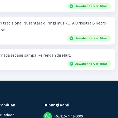
Jawaban terverifikasi
ional Nusantara diiringi musik..... A.Orkestra B.Retro
rah​
Jawaban terverifikasi
nada sedang sampai ke rendah disebut.
Jawaban terverifikasi
Panduan
Hubungi Kami
erusahaan
+62 815-7441-0000