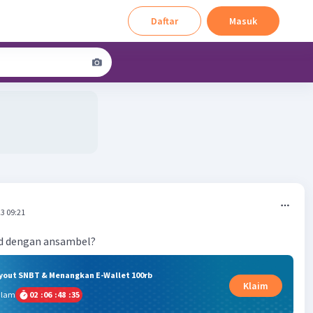
Daftar
Masuk
3 09:21
d dengan ansambel?
ryout SNBT & Menangkan E-Wallet 100rb
Klaim
alam
02
:
06
:
48
:
34