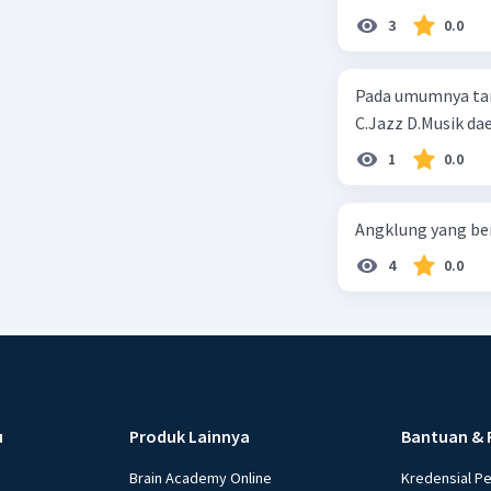
3
0.0
Pada umumnya tari tradis
C.Jazz D.Musik dae
1
0.0
Angklung yang ber
4
0.0
u
Produk Lainnya
Bantuan & 
Brain Academy Online
Kredensial P