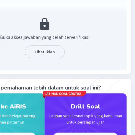
ambel adalah kelompok pemain musik (penyanyi) yang
ersama secara tetap.
·
0.0
(
0
)
Balas
ating
Buka akses jawaban yang telah terverifikasi
Lihat Iklan
evel 23
2023 10:47
terverifikasi
 adalah
kelompok kegiatan musik dengan jenis
Iklan
pemahaman lebih dalam untuk soal ini?
 seperti yang tercantum dalam sebutannya
.
LATIHAN SOAL GRATIS!
 ke AiRIS
Drill Soal
·
0.0
(
0
)
Balas
ating
t dan belajar bareng
Latihan soal sesuai topik yang kamu mau
man pintarmu!
untuk persiapan ujian