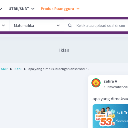
UTBK/SNBT
Produk Ruangguru
Iklan
SMP
Seni
apa yang dimaksud dengan ansambel?...
Zahra A
21 November 202
apa yang dimaksu
Ikuti T
Habis d