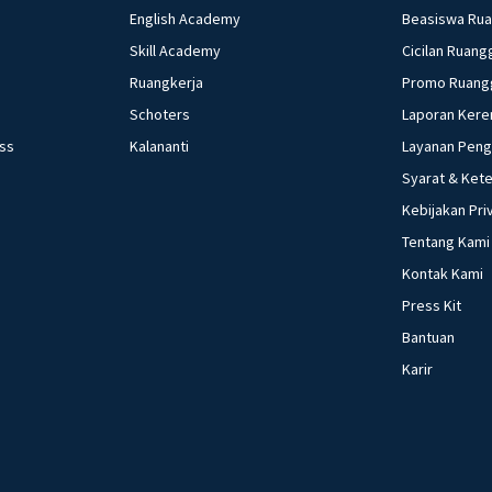
English Academy
Beasiswa Ru
Skill Academy
Cicilan Ruang
Ruangkerja
Promo Ruang
Schoters
Laporan Kere
ess
Kalananti
Layanan Pen
Syarat & Ket
Kebijakan Pri
Tentang Kami
Kontak Kami
Press Kit
Bantuan
Karir