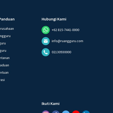
Panduan
Hubungi Kami
erusahaan
+62 815-7441-0000
angguru
info@ruangguru.com
guru
guru
02130930000
ntanan
gaduan
entuan
vasi
Ikuti Kami