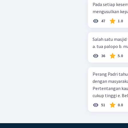
Pada setiap kese
mengusulkan kepad
47
1.0
Salah satu masjid 
36
5.0
Perang Padri tahu
dengan masyarakat
Pertentangan kau
cukup tinggi e. 
51
0.0