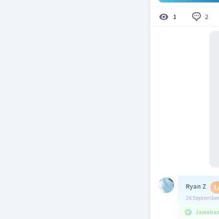
2
1
Ryan Z
L
26 September
Jawaban 