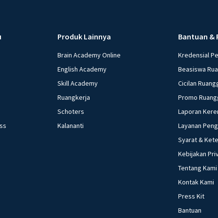
u
Produk Lainnya
Bantuan & 
Brain Academy Online
Kredensial P
English Academy
Beasiswa Ru
Skill Academy
Cicilan Ruang
Ruangkerja
Promo Ruang
Schoters
Laporan Kere
ess
Kalananti
Layanan Pen
Syarat & Ket
Kebijakan Pri
Tentang Kami
Kontak Kami
Press Kit
Bantuan