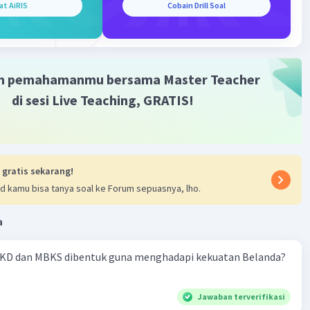
at AiRIS
Cobain Drill Soal
Level 13
 2023 22:48
terverifikasi
m pemahamanmu bersama Master Teacher
isasi adalah semangat bersatu dan merdekanya
Iklan
di sesi Live Teaching, GRATIS!
asing negara bekas jajahan kolonialisme barat.
 gratis sekarang!
·
0.0
(
0
)
Balas
ating
d kamu bisa tanya soal ke Forum sepuasnya, lho.
a
KD dan MBKS dibentuk guna menghadapi kekuatan Belanda?
Jawaban terverifikasi