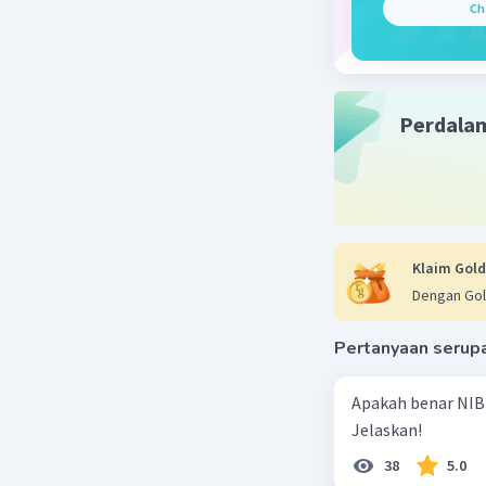
Ch
Nabila S
26 September
Jawaban 
Perdala
Dekolon
masing-m
Klaim Gold
Beri R
Dengan Gol
Pertanyaan serup
Apakah benar NIB
Jelaskan!
38
5.0