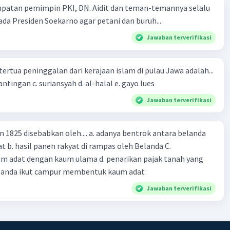
mpatan pemimpin PKI, DN. Aidit dan teman-temannya selalu
a Presiden Soekarno agar petani dan buruh...
Jawaban terverifikasi
tertua peninggalan dari kerajaan islam di pulau Jawa adalah...
a. tua palopo b. mantingan c. suriansyah d. al-halal e. gayo lues
Jawaban terverifikasi
n 1825 disebabkan oleh.... a. adanya bentrok antara belanda
 b. hasil panen rakyat di rampas oleh Belanda C.
m adat dengan kaum ulama d. penarikan pajak tanah yang
Belanda ikut campur membentuk kaum adat
Jawaban terverifikasi