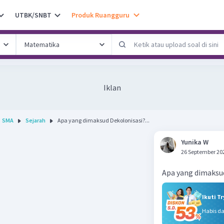
UTBK/SNBT
Produk Ruangguru
Iklan
SMA
Sejarah
Apa yang dimaksud Dekolonisasi?...
Yunika W
26 September 20
Apa yang dimaksu
Ikuti T
Habis d