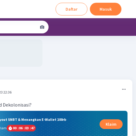
Daftar
Masuk
23 22:36
d Dekolonisasi?
ryout SNBT & Menangkan E-Wallet 100rb
Klaim
alam
00
:
06
:
03
:
47