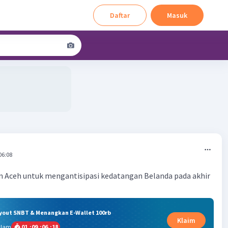
Daftar
Masuk
06:08
n Aceh untuk mengantisipasi kedatangan Belanda pada akhir
ryout SNBT & Menangkan E-Wallet 100rb
Klaim
alam
01
:
09
:
06
:
18