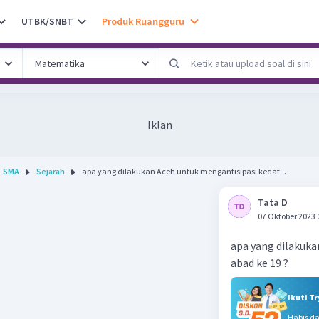
UTBK/SNBT
Produk Ruangguru
Iklan
SMA
Sejarah
apa yang dilakukan Aceh untuk mengantisipasi kedat...
Tata D
07 Oktober 2023 
apa yang dilakuka
abad ke 19 ?
Ikuti T
Habis d