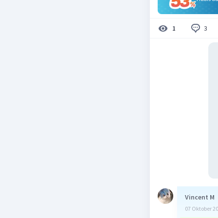
3
1
Vincent M
07 Oktober 2