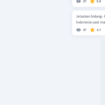
37
5.0
Beri R
Jelaskan bidang-
Indonesia saat m
Siti 
09 Ok
37
3.7
takt
dil
sabo
mem
mem
Erwin A
07 Oktober 2
Jawaban 
Pada akhi