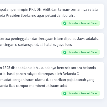
deka di Nusantara. Aceh memiliki posisi yang strategis,
mpatan pemimpin PKI, DN. Aidit dan teman-temannya selalu
letak di ujung barat Sumatra, sehingga menjadi incaran
a Presiden Soekarno agar petani dan buruh...
ntuk menguasainya.
gantisipasi kedatangan Belanda, Aceh melakukan
Jawaban terverifikasi
ersiapan, antara lain:
rkuat pertahanan:
Aceh memperkuat pertahanannya
tertua peninggalan dari kerajaan islam di pulau Jawa adalah...
 membangun benteng-benteng pertahanan di berbagai
a. tua palopo b. mantingan c. suriansyah d. al-halal e. gayo lues
. Benteng-benteng ini dilengkapi dengan senjata-
Jawaban terverifikasi
 modern yang dibeli dari luar negeri.
katkan kekuatan militer:
Aceh meningkatkan
an militernya dengan merekrut pasukan-pasukan baru.
n 1825 disebabkan oleh.... a. adanya bentrok antara belanda
-pasukan ini dilatih oleh para ahli militer dari luar
 b. hasil panen rakyat di rampas oleh Belanda C.
m adat dengan kaum ulama d. penarikan pajak tanah yang
gkatkan hubungan dengan negara-negara lain:
Aceh
Belanda ikut campur membentuk kaum adat
katkan hubungan dengan negara-negara lain, seperti
Jawaban terverifikasi
dan Amerika Serikat. Hubungan ini diharapkan dapat
ikan dukungan kepada Aceh dalam menghadapi
a.