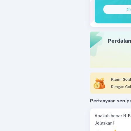
digunakan
Ch
4.Penyel
dan perse
pasukann
pasokan.
Perdala
5.Penduk
dukungan 
penduduk 
6.Perlaw
blokade o
gigih. Ko
Klaim Gold
perang ko
Dengan Gol
Meskipun 
melawan k
Pertanyaan serup
Aceh pada
penakluka
Apakah benar NIB
meninggal
Jelaskan!