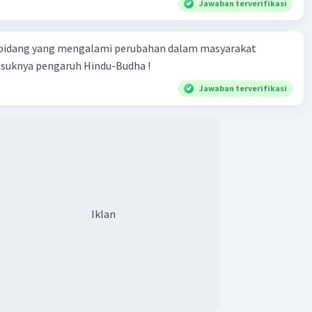
Jawaban terverifikasi
·
0.0
(
0
)
Balas
ating
 bidang yang mengalami perubahan dalam masyarakat
asuknya pengaruh Hindu-Budha !
A
Level 43
tober 2023 11:02
Jawaban terverifikasi
ik perang gerilya. Perang gerilya adalah taktik yang
akukan dengan cara sembunyi-sembunyi, cepat, dan lewat
tase. Menurut sejarah, taktik ini dianggap sangat
bantu para pejuang untuk menyerang musuh yang
iliki pasukan yang banyak.
Iklan
Community
Level 67
023 14:43
terverifikasi
r abad ke-19, Aceh merupakan salah satu kerajaan yang
Iklan