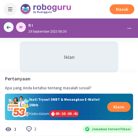
Masuk
R I
29 September 2023 06:30
Iklan
Pertanyaan
Apa yang Anda ketahui tentang masalah sosial?
Ikuti Tryout SNBT & Menangkan E-Wallet
100rb
Klaim
Habis dalam
00
:
10
:
30
:
41
2
1
Jawaban terverifikasi