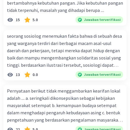
bertambahnya kebutuhan pangan. Jika kebutuhan pangan
dapat diprediksi. Bencana alam dapat menyebabkan
kerugian materi dan non-materi bagi masyarakat.
tidak terpenuhi, masalah yang dihadapi berupa ....
15
5.0
Jawaban terverifikasi
Masalah sosial merupakan masalah yang kompleks dan
membutuhkan solusi yang komprehensif. Upaya untuk
mengatasi masalah sosial harus dilakukan oleh berbagai
seorang sosiolog menemukan fakta bahwa di sebuah desa
pihak, baik pemerintah, masyarakat, maupun organisasi
yang warganya terdiri dari berbagai macam asal-usul
non-pemerintah.
daerah dan pekerjaan, tetapi mereka dapat hidup dengan
baik dan mampu mengembangkan solidaritas sosial yang
Sumber referensi:
Masalah Sosial oleh Wikipedia
tinggi. berdasarkan ilustrasi tersebut, sosiologi dapat
Masalah Sosial: Pengertian, Faktor, Penyebab, Dampak,
berfungsi sebagai ilmu yang ....
13
0.0
Jawaban terverifikasi
dan Solusinya oleh Gramedia
Masalah Sosial dan Solusi Pemecahannya oleh
Kemendikbud
Pernyataan berikut tidak menggambarkan kearifan lokal
adalah .... a. seringkali dikonsepsikan sebagai kebijakan
·
0.0
(
0
)
Balas
Beri Rating
masyarakat setempat b. kemampuan budaya setempat
dalam menghadapi pengaruh kebudayaan asing c. bentuk
pengetahuan yang berdasarkan pengalaman masyarakat
Vincent M
Community
Level 73
turun temurun antargenerasi d. Kebijakan manusia yang
29 September 2023 09:17
22
5.0
Jawaban terverifikasi