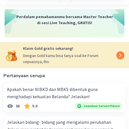
penelitian yang akan digunakan, yaitu
dokumen tertulis, artefak, benda-benda
bersejarah, dan kesaksian orang-orang
Perdalam pemahamanmu bersama Master Teacher
yang hidup pada masa lalu.
di sesi Live Teaching, GRATIS!
Membuat pertanyaan penelitian
. Topik
Klaim Gold gratis sekarang!
penelitian akan membantu peneliti dalam
Dengan Gold kamu bisa tanya soal ke Forum
membuat pertanyaan penelitian, yaitu
sepuasnya, lho.
pertanyaan yang akan dijawab oleh
penelitian.
Pertanyaan serupa
Dalam menentukan topik penelitian sejarah,
Apakah benar NIBKD dan MBKS dibentuk guna
peneliti harus mempertimbangkan beberapa
menghadapi kekuatan Belanda? Jelaskan!
faktor berikut:
38
5.0
Jawaban terverifikasi
Ketersediaan sumber
. Peneliti harus
memastikan bahwa sumber-sumber yang
Jelaskan bidang- bidang yang mengalami perubahan
diperlukan untuk penelitian tersedia.