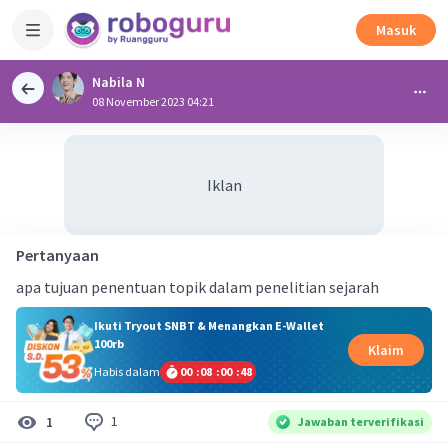
Masuk
Nabila N
08 November 2023 04:21
Iklan
Pertanyaan
apa tujuan penentuan topik dalam penelitian sejarah
Ikuti Tryout SNBT & Menangkan E-Wallet
100rb
Klaim
Habis dalam
00
:
08
:
00
:
48
1
1
Jawaban terverifikasi