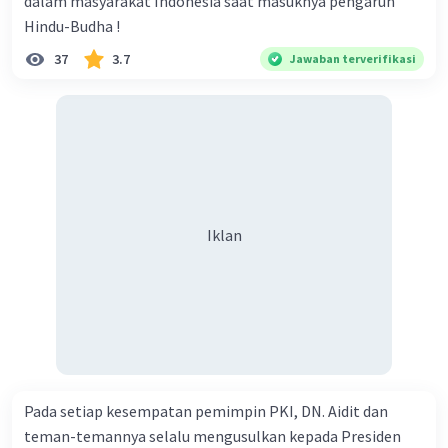
dalam masyarakat Indonesia saat masuknya pengaruh
Ketersediaan waktu dan dana
. Peneliti
Hindu-Budha !
harus mempertimbangkan waktu dan dana
37
3.7
Jawaban terverifikasi
yang tersedia untuk melakukan penelitian.
Ketertarikan peneliti
. Peneliti harus
memilih topik yang menarik dan sesuai
dengan minatnya.
Setelah topik penelitian ditentukan, peneliti
harus melakukan studi pendahuluan untuk
mengumpulkan informasi awal tentang topik
Iklan
tersebut. Studi pendahuluan dapat dilakukan
dengan membaca literatur, melakukan
wawancara, atau observasi.
·
5.0
(
1
)
Balas
Beri Rating
Pada setiap kesempatan pemimpin PKI, DN. Aidit dan
teman-temannya selalu mengusulkan kepada Presiden