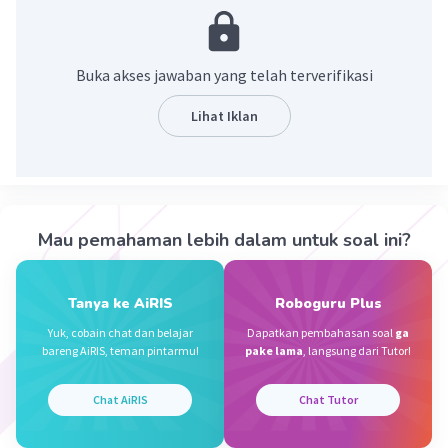
·
5.0
(
1
)
Balas
Beri Rating
Buka akses jawaban yang telah terverifikasi
Zahira S
Level 21
19 Mei 2024 05:46
Lihat Iklan
Agar ketidak adanya perselisihan antara kaum
Iklan
muslim ansar dan muhajirin
Mau pemahaman lebih dalam untuk soal ini?
·
0.0
(
0
)
Balas
Beri Rating
Tanya ke AiRIS
Roboguru Plus
Yuk, cobain chat dan belajar
Dapatkan pembahasan soal
ga
bareng AiRIS, teman pintarmu!
pake lama
, langsung dari Tutor!
Chat AiRIS
Chat Tutor