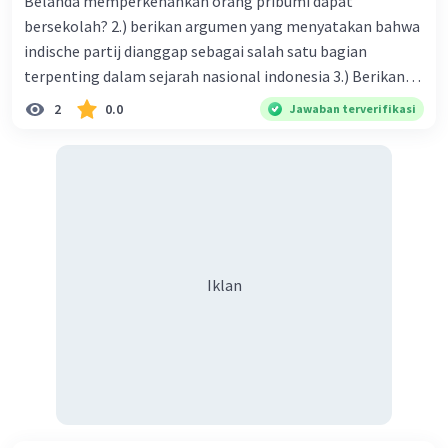
Belanda memperkenankan orang pribumi dapat
bersekolah? 2.) berikan argumen yang menyatakan bahwa
indische partij dianggap sebagai salah satu bagian
terpenting dalam sejarah nasional indonesia 3.) Berikan
argumen yang menyatakan bahwa Perhimpunan
2
0.0
Jawaban terverifikasi
Indonesia dianggap sebagai salah satu bagian terpenting
dalam sejarah nasional Indonesia! 4.) Apa yang dimaksud
dengan masa radikal dalam pergerakan nasional
Indonesia? Lalu bagaimana reaksi pemerintah kolonial
menghadapinya! -masa radikal itu adalah
Iklan