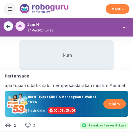
Masuk
Jam H
17 Mei 2024 14:28
Iklan
Pertanyaan
apa tujuan dibalik nabi mempersaudarakan muslim Madinah
Ikuti Tryout SNBT & Menangkan E-Wallet
100rb
Klaim
Habis dalam
00
:
08
:
05
:
05
2
2
Jawaban terverifikasi