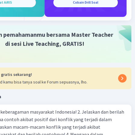
at AiRIS
Cobain Drill Soal
Iklan
m pemahamanmu bersama Master Teacher
di sesi Live Teaching, GRATIS!
 gratis sekarang!
d kamu bisa tanya soal ke Forum sepuasnya, lho.
a
agaman masyarakat Indonesia! 2. Jelaskan dan berilah
 contoh akibat positif dari konflik yang terjadi dalam
 dan berilah contohnya! 4. Mengapa dalam