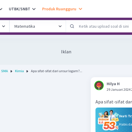
UTBK/SNBT
Produk Ruangguru
Iklan
SMA
Kimia
Apa sifat-sifat dari unsur logam?...
Hilya H
29 Januari 2024 
Apa sifat-sifat da
Ikuti T
Habis d