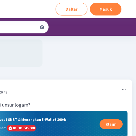
Daftar
Masuk
20:43
ri unsur logam?
ryout SNBT & Menangkan E-Wallet 100rb
Klaim
alam
01
:
01
:
44
:
59