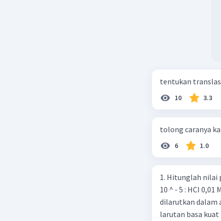
tentukan translasi 
10
3.3
tolong caranya k
6
1.0
1. Hitunglah nilai pH dari la
10 ^ - 5 : HCI 0,01 M 2. Sebanyak 0,37 gram Ca(OH)2 (Ar Ca = 40 O-16, H = 1 )
dilarutkan dalam 
larutan basa kuat 