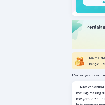
Ch
Perdala
Klaim Gold
Dengan Gol
Pertanyaan serup
1. Jelaskan akibat keber
masing-masing dua
masyarakat! 3. Jelaskan macam-macam konflik yang terjadi akibat
keberagaman masyarakat