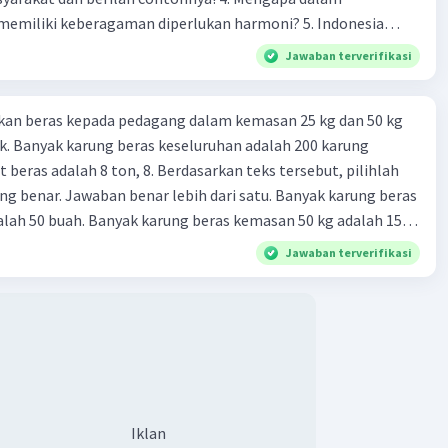
liki keberagaman diperlukan harmoni? 5. Indonesia
yang kaya akan keberagaman baik dilihat dari agama, suku,
Jawaban terverifikasi
budaya. Berdasarkan pernyataan tersebut, apa yang dapat
tuk menjaga keberagaman supaya terhindar dari konflik?
kan beras kepada pedagang dalam kemasan 25 kg dan 50 kg
. Banyak karung beras keseluruhan adalah 200 karung
 beras adalah 8 ton, 8. Berdasarkan teks tersebut, pilihlah
g benar. Jawaban benar lebih dari satu. Banyak karung beras
lah 50 buah. Banyak karung beras kemasan 50 kg adalah 150
 beras dalam kemasan 25 kg adalah 2 ton. Perbandingan berat
Jawaban terverifikasi
g dan 50 kg dalam truk adalah 1: 3. 9. Berdasarkan teks
ya setiap beras karung kecil adalah Rp7.500 dan karung besar
ah biaya angkut semua beras yang harus dibayar oleh Bu
00 C. Rp2.312.000 B. Rp2.475.000 D. Rp2.280.000
Iklan