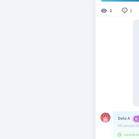
1
1
Dela A
29 Januari 2
Jawaban 