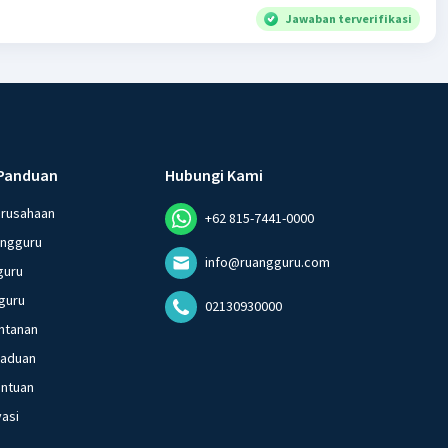
Jawaban terverifikasi
Panduan
Hubungi Kami
erusahaan
+62 815-7441-0000
angguru
info@ruangguru.com
guru
guru
02130930000
ntanan
gaduan
entuan
vasi