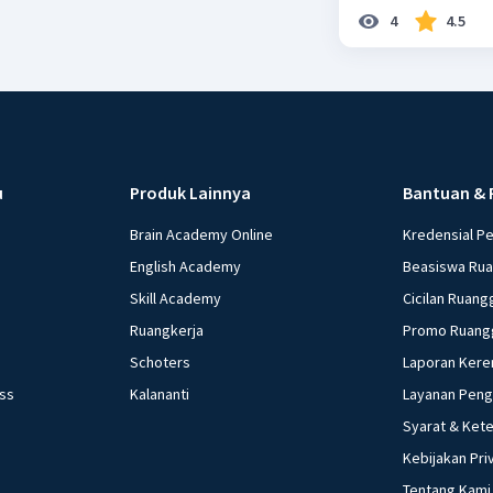
4
4.5
u
Produk Lainnya
Bantuan & 
Brain Academy Online
Kredensial P
English Academy
Beasiswa Ru
Skill Academy
Cicilan Ruang
Ruangkerja
Promo Ruang
Schoters
Laporan Kere
ess
Kalananti
Layanan Pen
Syarat & Ket
Kebijakan Pri
Tentang Kami