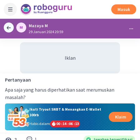
Masuk
Mazaya M
29 Januari 2024 20:59
Iklan
Pertanyaan
Apa saja yang harus diperhatikan saat merumuskan
masalah?
Ikuti Tryout SNBT & Menangkan E-Wallet
100rb
Klaim
Habis dalam
00
:
14
:
06
:
13
1
2
Jawaban terverifikasi