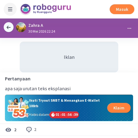
Masuk
Zahra A
30 Mei 2026 22:24
Iklan
Pertanyaan
apa saja urutan teks eksplanasi
Ikuti Tryout SNBT & Menangkan E-Wallet
100rb
Klaim
Habis dalam
01
:
01
:
56
:
39
2
2