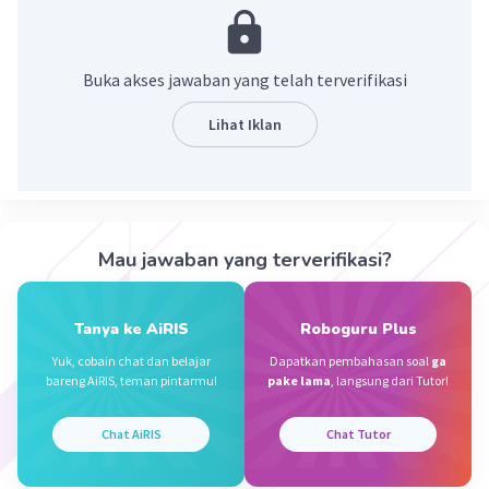
·
5.0
(
1
)
Balas
Beri Rating
Buka akses jawaban yang telah terverifikasi
Rummanah A
Level 100
Lihat Iklan
31 Mei 2026 00:30
Nggak tau kak.
Iklan
·
0.0
(
0
)
Balas
Beri Rating
Mau jawaban yang terverifikasi?
Tanya ke AiRIS
Roboguru Plus
Yuk, cobain chat dan belajar
Dapatkan pembahasan soal
ga
bareng AiRIS, teman pintarmu!
pake lama
, langsung dari Tutor!
Chat AiRIS
Chat Tutor