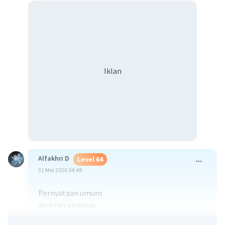
Iklan
Alfakhri D
Level 64
31 Mei 2026 04:49
Pernyataan umum
deretan penjelas
Interprestasi/penutup