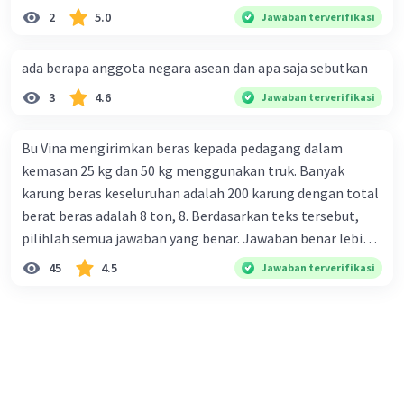
2
5.0
Jawaban terverifikasi
ada berapa anggota negara asean dan apa saja sebutkan
3
4.6
Jawaban terverifikasi
Bu Vina mengirimkan beras kepada pedagang dalam
kemasan 25 kg dan 50 kg menggunakan truk. Banyak
karung beras keseluruhan adalah 200 karung dengan total
berat beras adalah 8 ton, 8. Berdasarkan teks tersebut,
pilihlah semua jawaban yang benar. Jawaban benar lebih
dari satu. Banyak karung beras kemasan 25 kg adalah 50
45
4.5
Jawaban terverifikasi
buah. Banyak karung beras kemasan 50 kg adalah 150
buah. Total berat beras dalam kemasan 25 kg adalah 2
ton. Perbandingan berat beras kemasan 25 kg dan 50 kg
dalam truk adalah 1: 3. 9. Berdasarkan teks tersebut, jika
biaya setiap beras karung kecil adalah Rp7.500 dan karung
besar Rp14.000, berapakah biaya angkut semua beras yang