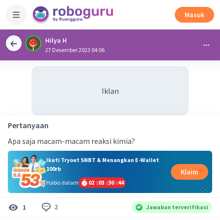
Masuk
Hilya H
27 Desember 2023 04:06
Iklan
Pertanyaan
Apa saja macam-macam reaksi kimia?
Ikuti Tryout SNBT & Menangkan E-Wallet
100rb
Klaim
Habis dalam
02
:
03
:
30
:
44
2
1
Jawaban terverifikasi