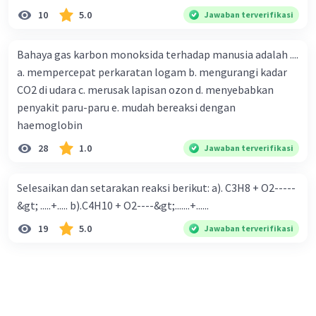
10
5.0
Jawaban terverifikasi
Bahaya gas karbon monoksida terhadap manusia adalah ....
a. mempercepat perkaratan logam b. mengurangi kadar
CO2 di udara c. merusak lapisan ozon d. menyebabkan
penyakit paru-paru e. mudah bereaksi dengan
haemoglobin
28
1.0
Jawaban terverifikasi
Selesaikan dan setarakan reaksi berikut: a). C3H8 + O2-----
&gt; .....+..... b).C4H10 + O2----&gt;.......+......
19
5.0
Jawaban terverifikasi