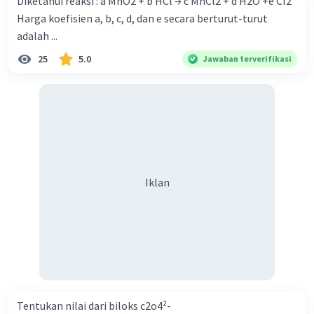
Diketahui reaksi : a MnO2 + b HCl → c MnCl2 + d H2O +e Cl2
Harga koefisien a, b, c, d, dan e secara berturut-turut
adalah ...
25
5.0
Jawaban terverifikasi
Iklan
Tentukan nilai dari biloks c2o4²-