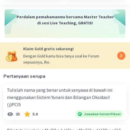
4. Reaksi Perpindahan. ...
Reaksi Perpindahan Ganda. ...
6. Reaksi Presipitasi.
Perdalam pemahamanmu bersama Master Teacher
di sesi Live Teaching, GRATIS!
·
0.0
(
0
)
Balas
Beri Rating
Klaim Gold gratis sekarang!
Dengan Gold kamu bisa tanya soal ke Forum
sepuasnya, lho.
Pertanyaan serupa
Tulislah nama yang benar untuk senyawa di bawah ini
menggunakan Sistem Yunani dan Bilangan Oksidasi!
(j)PCI5
35
5.0
Jawaban terverifikasi