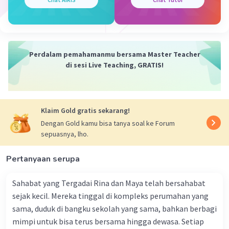
memberikan kesempatan untuk memperdalam
hubungan spiritual dengan Allah melalui bacaan
Al-Quran dan doa-doa yang dipanjatkan.
Sholat Witir:
Sunah Mu’akkadah
: Sholat Witir adalah ibadah
Perdalam pemahamanmu bersama Master Teacher
sunah mu’akkadah (sunnah yang sangat
di sesi Live Teaching, GRATIS!
dianjurkan), yang dikerjakan secara berjamaah
atau secara sendiri-sendiri pada malam hari.
Menyempurnakan Sholat Malam
: Sholat Witir
Klaim Gold gratis sekarang!
menyempurnakan sholat malam, karena
merupakan ibadah yang dikerjakan setelah
Dengan Gold kamu bisa tanya soal ke Forum
sepuasnya, lho.
sholat sunnah malam (Tarawih) pada bulan
Ramadan atau di luar bulan Ramadan.
Pertanyaan serupa
Doa Dikabulkan
: Dalam sholat Witir, setelah
membaca surat Al-Fatihah dan surat Al-Quran,
Sahabat yang Tergadai Rina dan Maya telah bersahabat
biasanya terdapat doa yang panjang dan
sejak kecil. Mereka tinggal di kompleks perumahan yang
merangkai permohonan ampunan, rahmat, dan
sama, duduk di bangku sekolah yang sama, bahkan berbagi
perlindungan dari Allah. Dikabulkannya doa witir
mimpi untuk bisa terus bersama hingga dewasa. Setiap
merupakan salah satu keutamaan sholat ini.