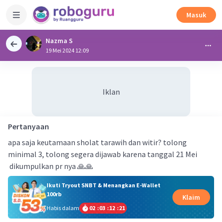
Masuk
Nazma S
19 Mei 2024 12:09
Iklan
Pertanyaan
apa saja keutamaan sholat tarawih dan witir? tolong
minimal 3, tolong segera dijawab karena tanggal 21 Mei
dikumpulkan pr nya 🙏🙏
Ikuti Tryout SNBT & Menangkan E-Wallet
100rb
Klaim
Habis dalam
02
:
03
:
12
:
20