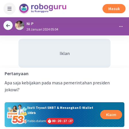
Masuk
Ni P
28 Januari 2024 05:04
Iklan
Pertanyaan
Apa saja kebijakan pada masa pemerintahan presiden
jokowi?
Ikuti Tryout SNBT & Menangkan E-Wallet
100rb
Klaim
Habis dalam
00
:
20
:
17
:
27