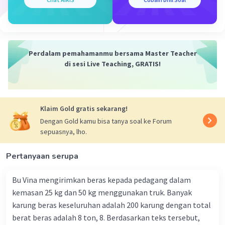
Kesimpulan:
Kebijakan pada masa pemerintahan Presiden Jokowi
meliputi pembangunan infrastruktur, program KIP dan
KIS, reformasi birokrasi, dan kebijakan maritim. Semoga
Perdalam pemahamanmu bersama Master Teacher
penjelasan ini membantu kamu 🙂.
di sesi Live Teaching, GRATIS!
·
0.0
(
0
)
Balas
Beri Rating
Klaim Gold gratis sekarang!
Nanda R
Community
Level 89
Dengan Gold kamu bisa tanya soal ke Forum
15 Februari 2024 11:32
sepuasnya, lho.
Jawaban terverifikasi
Pertanyaan serupa
Pada masa pemerintahan Presiden Joko Widodo
Iklan
(Jokowi), terdapat berbagai kebijakan yang
Bu Vina mengirimkan beras kepada pedagang dalam
diimplementasikan dalam berbagai bidang.
kemasan 25 kg dan 50 kg menggunakan truk. Banyak
Berikut adalah beberapa kebijakan yang
karung beras keseluruhan adalah 200 karung dengan total
dilakukan selama pemerintahan Presiden
berat beras adalah 8 ton, 8. Berdasarkan teks tersebut,