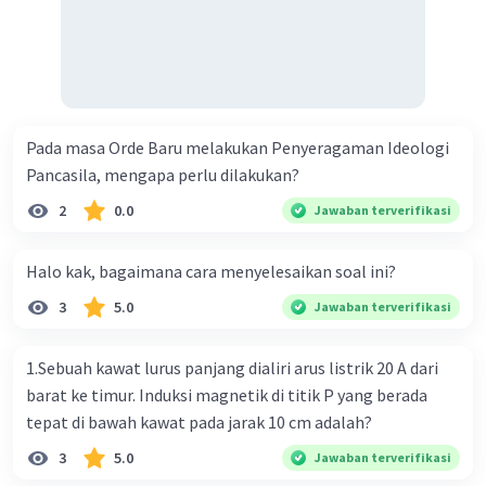
Pemberdayaan masyarakat melalui
berbagai program, seperti Dana Desa
untuk mendukung pembangunan di
tingkat desa dan peningkatan kualitas
pendidikan serta pelatihan keterampilan
Pada masa Orde Baru melakukan Penyeragaman Ideologi
untuk meningkatkan daya saing tenaga
Pancasila, mengapa perlu dilakukan?
kerja.
2
0.0
Jawaban terverifikasi
Penanganan Pandemi COVID-19:
Halo kak, bagaimana cara menyelesaikan soal ini?
Implementasi kebijakan penanganan
3
5.0
Jawaban terverifikasi
pandemi COVID-19, termasuk pembatasan
sosial, ekonomi, dan dukungan kepada
1.Sebuah kawat lurus panjang dialiri arus listrik 20 A dari
masyarakat serta usaha mikro, kecil, dan
barat ke timur. Induksi magnetik di titik P yang berada
menengah (UMKM).
tepat di bawah kawat pada jarak 10 cm adalah?
Reformasi Birokrasi:
3
5.0
Jawaban terverifikasi