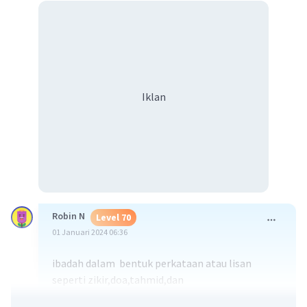
Iklan
Robin N
Level 70
01 Januari 2024 06:36
ibadah dalam bentuk perkataan atau lisan
seperti zikir,doa,tahmid,dan
membaca Al-Qur-an