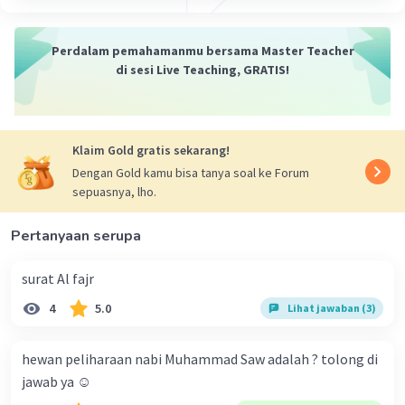
·
5.0
(
1
)
Balas
Beri Rating
Perdalam pemahamanmu bersama Master Teacher
di sesi Live Teaching, GRATIS!
Risna S
Level 100
10 April 2024 06:31
dzikir, membaca al qur an
Klaim Gold gratis sekarang!
Dengan Gold kamu bisa tanya soal ke Forum
sepuasnya, lho.
Pertanyaan serupa
surat Al fajr
4
5.0
Lihat jawaban (3)
hewan peliharaan nabi Muhammad Saw adalah ? tolong di
jawab ya ☺️