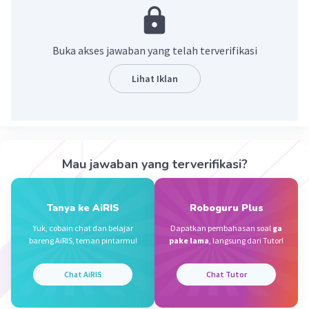
·
4.5
(
2
)
Balas
Beri Rating
Buka akses jawaban yang telah terverifikasi
Dafin H
Level 66
Lihat Iklan
02 Januari 2024 01:53
Ibadah dalam bentuk ucapan bisa termasuk
dalam beberapa hal. Pada kehidupan sehari-hari
Iklan
kita biasanya tidak sengaja telah
mengucapkannya dan otomatis sudah dihitung
Mau jawaban yang terverifikasi?
ibadah. Berikut ini adalah Ibadah dalam bentuk
ucapan :
Tanya ke AiRIS
Roboguru Plus
Berkata sopan
Yuk, cobain chat dan belajar
Dapatkan pembahasan soal
ga
Memuji seseorang dengan mengucap
bareng AiRIS, teman pintarmu!
pake lama
, langsung dari Tutor!
kalimat toyyibah
Mengucap salam
Chat AiRIS
Chat Tutor
Berdzikir, membaca Al-Qur'an