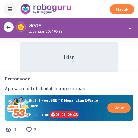
Masuk
DEWI A
01 Januari 2024 05:29
Iklan
Pertanyaan
Apa saja contoh ibadah berupa ucapan
Ikuti Tryout SNBT & Menangkan E-Wallet
100rb
Klaim
Habis dalam
01
:
11
:
29
:
32
2
1