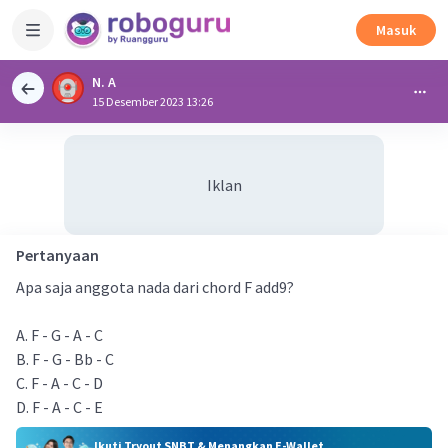
Masuk
N. A
15 Desember 2023 13:26
Iklan
Pertanyaan
Apa saja anggota nada dari chord F add9?
A. F - G - A - C
B. F - G - Bb - C
C. F - A - C - D
D. F - A - C - E
Ikuti Tryout SNBT & Menangkan E-Wallet