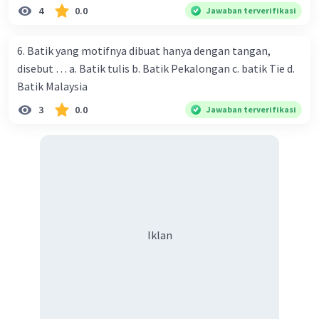
dari F, G, A, Bb, C, D, dan E.
4
0.0
Jawaban terverifikasi
3. Dalam chord F mayor, nada F adalah nada dasar atau
root, A adalah nada ketiga atau third, dan C adalah nada
6. Batik yang motifnya dibuat hanya dengan tangan,
kelima atau fifth.
disebut … a. Batik tulis b. Batik Pekalongan c. batik Tie d.
Kesimpulan:
Batik Malaysia
Jadi, anggota nada dari chord F adalah F, A, dan C. Oleh
3
0.0
karena itu, jawaban yang benar adalah C. F-A-C-D.
Jawaban terverifikasi
Semoga penjelasan ini membantu kamu 🙂
·
0.0
(
0
)
Balas
Beri Rating
N. A
Community
Level 100
16 Desember 2023 11:08
Terima kasih ya.. Tapi untuk jawaban ini, setahu
Iklan
saya opsi C jelas bukanlah jawabannya. Karena itu
chord F 6, bukan add9.