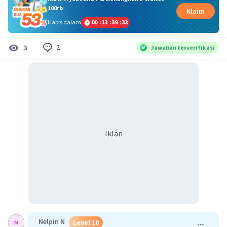
100rb
Klaim
Habis dalam
00
:
13
:
39
:
32
2
3
Jawaban terverifikasi
Iklan
Nelpin N
Level 10