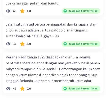
keaslian, keautentikan, dan kelengkapan
Soekarno agar petani dan buruh...
sumber tersebut.
46
1.0
Jawaban terverifikasi
Kritik eksternal
adalah metode kritik yang
dilakukan dengan cara menganalisis
konteks penulisan sumber sejarah.
Salah satu masjid tertua peninggalan dari kerajaan islam
Tujuannya adalah untuk mengetahui latar
di pulau Jawa adalah... a. tua palopo b. mantingan c.
belakang penulisan sumber tersebut, serta
suriansyah d. al-halal e. gayo lues
tujuan dan kepentingan penulisnya.
35
5.0
Jawaban terverifikasi
Interpretasi
Perang Padri tahun 1825 disebabkan oleh.... a. adanya
Tahap ini merupakan tahap penafsiran terhadap
bentrok antara belanda dengan masyarakat b. hasil panen
sumber-sumber sejarah yang telah diverifikasi.
rakyat di rampas oleh Belanda C. Pertentangan kaum adat
Dalam tahap ini, sejarawan menggunakan
dengan kaum ulama d. penarikan pajak tanah yang cukup
berbagai pendekatan dan metode historiografi
tinggi e. Belanda ikut campur membentuk kaum adat
untuk menginterpretasikan sumber-sumber
48
0.0
Jawaban terverifikasi
tersebut.
Historiografi (penulisan sejarah)