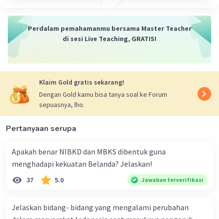
Masih terbuka
, yaitu belum banyak diteliti
oleh sejarawan lain.
Perdalam pemahamanmu bersama Master Teacher
Mudah diakses
, yaitu sumber-sumber
di sesi Live Teaching, GRATIS!
yang berkaitan dengan topik tersebut
mudah didapatkan.
Heuristik (pengumpulan sumber)
Klaim Gold gratis sekarang!
Dengan Gold kamu bisa tanya soal ke Forum
Tahap ini merupakan tahap pengumpulan
sepuasnya, lho.
sumber-sumber sejarah yang berkaitan dengan
topik yang diteliti. Sumber sejarah dapat dibagi
Pertanyaan serupa
menjadi dua, yaitu sumber primer dan sumber
sekunder.
Apakah benar NIBKD dan MBKS dibentuk guna
menghadapi kekuatan Belanda? Jelaskan!
Sumber primer
adalah sumber sejarah
yang berasal dari pelaku atau saksi
37
5.0
Jawaban terverifikasi
peristiwa sejarah. Sumber primer dapat
berupa dokumen tertulis, artefak, atau
Jelaskan bidang- bidang yang mengalami perubahan
lisan.