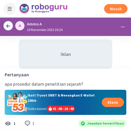
Masuk
Ammo A
19 November 2023 20:24
Iklan
Pertanyaan
apa prosedur dalam penelitian sejarah?
Ikuti Tryout SNBT & Menangkan E-Wallet
100rb
Klaim
Habis dalam
01
:
06
:
16
:
48
1
1
Jawaban terverifikasi