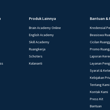
u
Produk Lainnya
Bantuan & 
Brain Academy Online
Kredensial P
English Academy
Beasiswa Ru
Skill Academy
Cicilan Ruang
Ruangkerja
Promo Ruang
Schoters
Laporan Kere
ess
Kalananti
Layanan Pen
Syarat & Ket
Kebijakan Pri
Tentang Kami
Kontak Kami
Press Kit
Bantuan