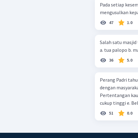
Beri R
Pada setiap kese
mengusulkan kepad
47
1.0
Salah satu masjid 
36
5.0
Perang Padri tahu
dengan masyarakat
Pertentangan kau
cukup tinggi e. 
51
0.0