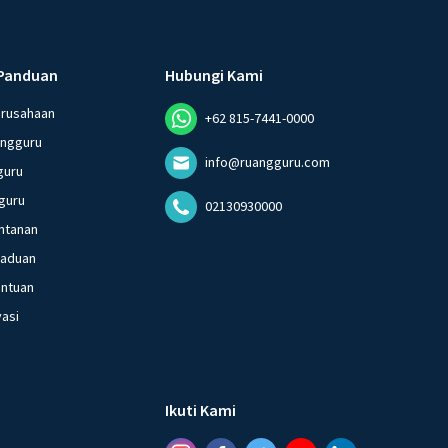
Panduan
Hubungi Kami
erusahaan
+62 815-7441-0000
angguru
info@ruangguru.com
guru
guru
02130930000
ntanan
gaduan
entuan
vasi
Ikuti Kami