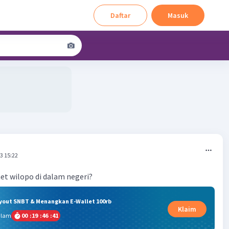
Daftar
Masuk
3 15:22
net wilopo di dalam negeri?
ryout SNBT & Menangkan E-Wallet 100rb
Klaim
alam
00
:
19
:
46
:
40