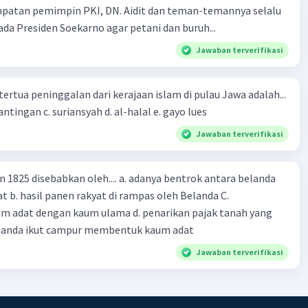
·
0.0
(
0
)
Balas
ating
mpatan pemimpin PKI, DN. Aidit dan teman-temannya selalu
a Presiden Soekarno agar petani dan buruh...
Jawaban terverifikasi
tertua peninggalan dari kerajaan islam di pulau Jawa adalah...
a. tua palopo b. mantingan c. suriansyah d. al-halal e. gayo lues
Jawaban terverifikasi
n 1825 disebabkan oleh.... a. adanya bentrok antara belanda
 b. hasil panen rakyat di rampas oleh Belanda C.
m adat dengan kaum ulama d. penarikan pajak tanah yang
Belanda ikut campur membentuk kaum adat
Jawaban terverifikasi