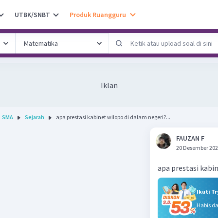
UTBK/SNBT
Produk Ruangguru
Iklan
SMA
Sejarah
apa prestasi kabinet wilopo di dalam negeri?...
FAUZAN F
20 Desember 202
apa prestasi kabi
Ikuti T
Habis d