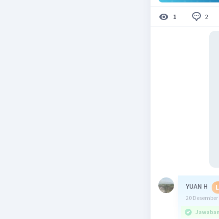
2
1
YUAN H
L
20 Desember 
Jawaban 