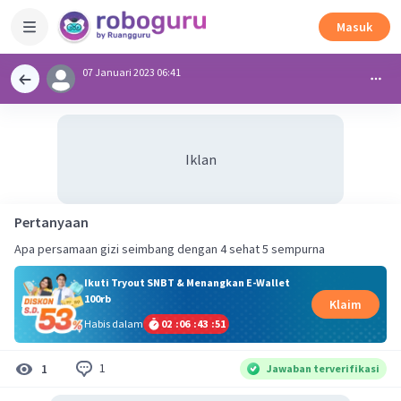
Masuk
07 Januari 2023 06:41
Iklan
Pertanyaan
Apa persamaan gizi seimbang dengan 4 sehat 5 sempurna
Ikuti Tryout SNBT & Menangkan E-Wallet
100rb
Klaim
Habis dalam
02
:
06
:
43
:
50
1
1
Jawaban terverifikasi