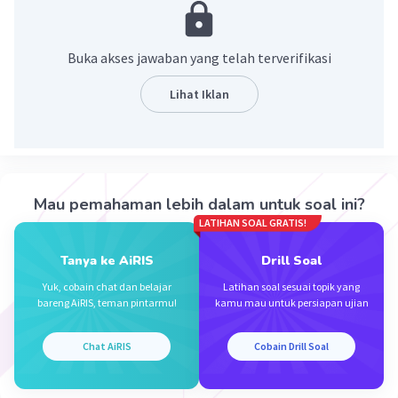
4 sehat : Makanan pokok, Lauk pauk, Sayur mayur, Buah
buahan, dan Susu sebagai pelengkap (5 sempurna),
adalah makanan yang memiliki gizi seimbang.
Buka akses jawaban yang telah terverifikasi
Jadi 4 sehat 5 sempurna adalah kebutuhan makanan
Lihat Iklan
yang harus terpenuhi agar gizi kita seimbang. Dan gizi
seimbang dapat dipenuhi dengan 4 sehat 5 sempurna .
·
0.0
(
0
)
Balas
Beri Rating
Mau pemahaman lebih dalam untuk soal ini?
LATIHAN SOAL GRATIS!
Tanya ke AiRIS
Drill Soal
Yuk, cobain chat dan belajar
Latihan soal sesuai topik yang
bareng AiRIS, teman pintarmu!
kamu mau untuk persiapan ujian
Iklan
Chat AiRIS
Cobain Drill Soal