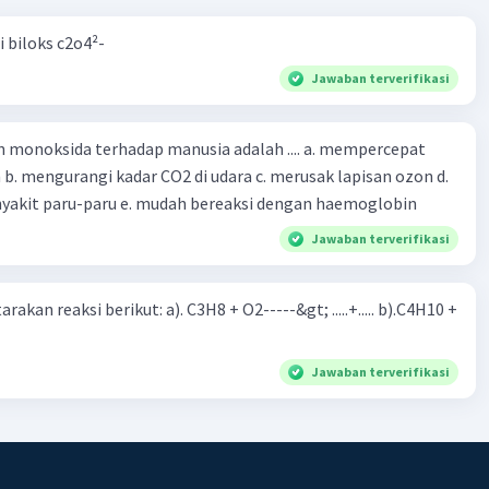
i biloks c2o4²-
Jawaban terverifikasi
oksida terhadap manusia adalah .... a. mempercepat
 d.
menyebabkan penyakit paru-paru e. mudah bereaksi dengan haemoglobin
Jawaban terverifikasi
rakan reaksi berikut: a). C3H8 + O2-----&gt; .....+..... b).C4H10 +
Jawaban terverifikasi