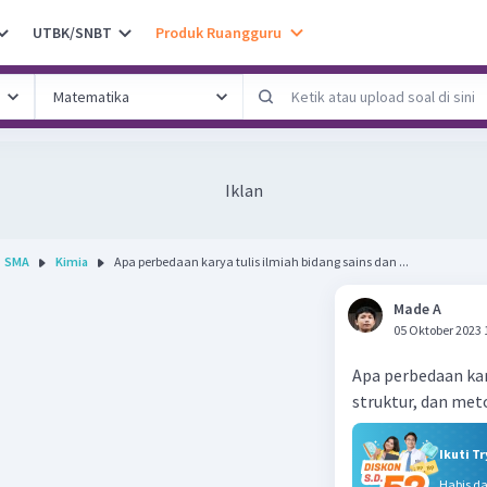
UTBK/SNBT
Produk Ruangguru
Iklan
SMA
Kimia
Apa perbedaan karya tulis ilmiah bidang sains dan ...
Made A
05 Oktober 2023 
Apa perbedaan kary
struktur, dan met
Ikuti T
Habis d