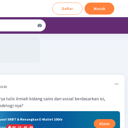
Daftar
Masuk
14:40
a tulis ilmiah bidang sains dan sosial berdasarkan isi,
odelogi nya?
ryout SNBT & Menangkan E-Wallet 100rb
Klaim
alam
00
:
18
:
49
:
48