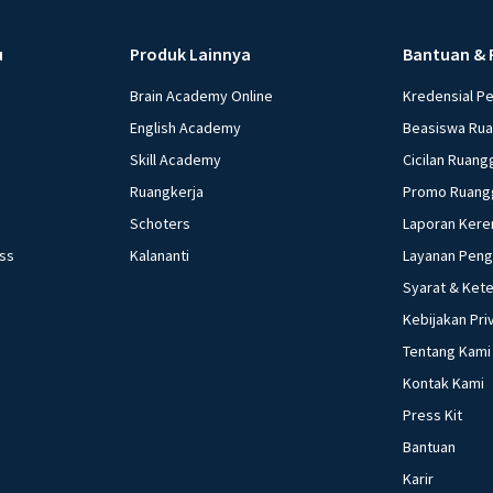
u
Produk Lainnya
Bantuan & 
Brain Academy Online
Kredensial P
English Academy
Beasiswa Ru
Skill Academy
Cicilan Ruang
Ruangkerja
Promo Ruang
Schoters
Laporan Kere
ess
Kalananti
Layanan Pen
Syarat & Ket
Kebijakan Pri
Tentang Kami
Kontak Kami
Press Kit
Bantuan
Karir