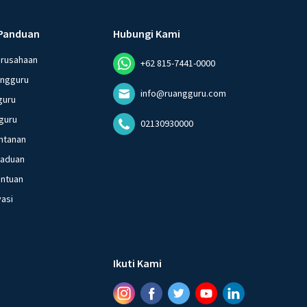
Panduan
Hubungi Kami
erusahaan
+62 815-7441-0000
angguru
info@ruangguru.com
guru
guru
02130930000
ntanan
gaduan
entuan
vasi
Ikuti Kami