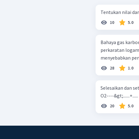
Tentukan nilai dar
10
5.0
Bahaya gas karbon mon
perkaratan logam b. mengurangi kadar CO2 di udara c. merusak lapisan ozon
28
1.0
Selesaikan dan seta
O2----&gt;.......+......
20
5.0