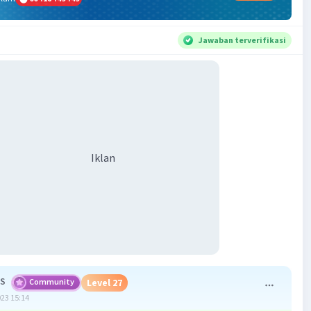
Jawaban terverifikasi
Iklan
 S
Community
Level 27
023 15:14