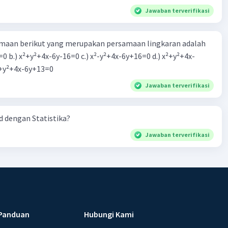
Jawaban terverifikasi
aan berikut yang merupakan persamaan lingkaran adalah
=0 b.) x²+y²+4x-6y-16=0 c.) x²-y²+4x-6y+16=0 d.) x²+y²+4x-
2=0 e.) x²+y²+4x-6y+13=0
Jawaban terverifikasi
 dengan Statistika?
Jawaban terverifikasi
Panduan
Hubungi Kami