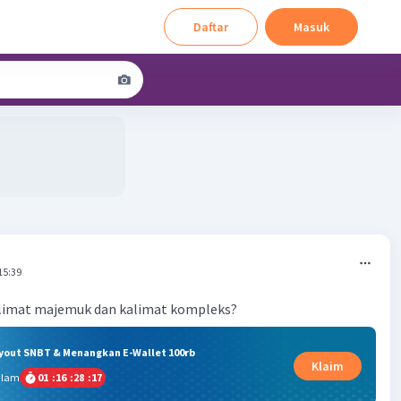
Daftar
Masuk
15:39
limat majemuk dan kalimat kompleks?
ryout SNBT & Menangkan E-Wallet 100rb
Klaim
alam
01
:
16
:
28
:
16