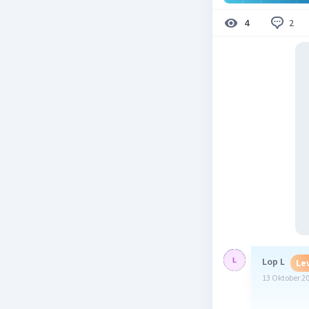
2
4
Lop L
Lev
13 Oktober 2