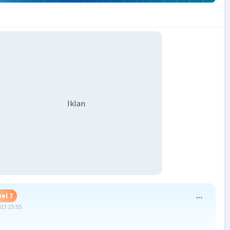
Iklan
el 7
023 15:55