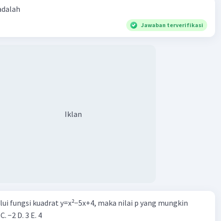
 adalah
Jawaban terverifikasi
Iklan
alui fungsi kuadrat y=x²−5x+4, maka nilai p yang mungkin
 C. −2 D. 3 E. 4