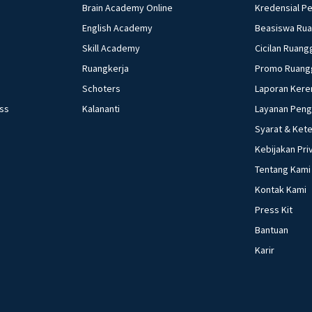
Brain Academy Online
Kredensial P
English Academy
Beasiswa Ru
Skill Academy
Cicilan Ruang
Ruangkerja
Promo Ruang
Schoters
Laporan Kere
ess
Kalananti
Layanan Pen
Syarat & Ket
Kebijakan Pri
Tentang Kami
Kontak Kami
Press Kit
Bantuan
Karir