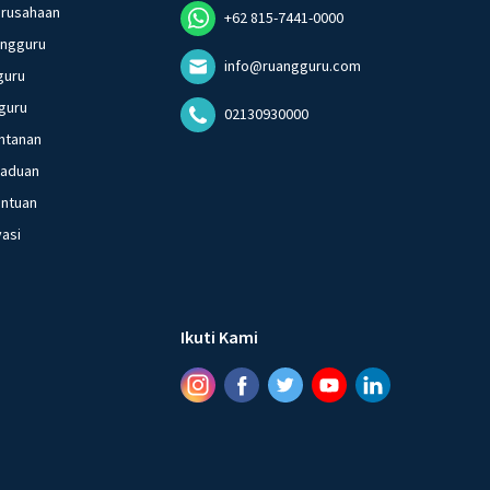
erusahaan
+62 815-7441-0000
angguru
info@ruangguru.com
guru
guru
02130930000
ntanan
gaduan
entuan
vasi
Ikuti Kami