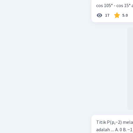
cos 105° - cos 15°
17
5.0
Titik P(p,−2) mel
adalah .... A. 0 B. −1