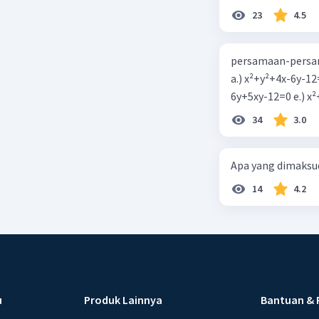
23
4.5
persamaan-persam
a.) x²+y²+4x-6y-12
6y+5xy-1
34
3.0
Apa yang dimaksud
14
4.2
u
Produk Lainnya
Bantuan & 