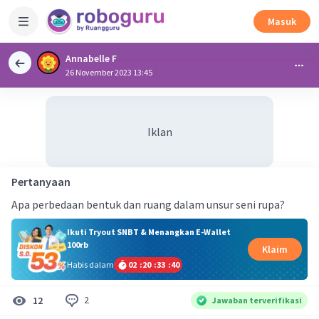
Masuk
Annabelle F
26 November 2023 13:45
Iklan
Pertanyaan
Apa perbedaan bentuk dan ruang dalam unsur seni rupa?
Ikuti Tryout SNBT & Menangkan E-Wallet
100rb
Klaim
Habis dalam
02
:
20
:
33
:
40
2
12
Jawaban terverifikasi