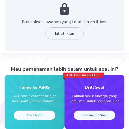
adalah unsur senirupa yg menunjukkan dimensi.
Seperti ruang 2 dimensi hanya menunjukkan
panjang dan lebar, ruang 3 dimensi menunjukkan
Buka akses jawaban yang telah terverifikasi
panjang, lebar, volume.
Lihat Iklan
·
0.0
(
0
)
Balas
Beri Rating
Affah A
Level 7
30 November 2023 05:26
Mau pemahaman lebih dalam untuk soal ini?
Bentuk adalah komponen seni rupa, sedangkan ruang
LATIHAN SOAL GRATIS!
merupakan unsur dari seni rupa tersebut.
Tanya ke AiRIS
Drill Soal
Iklan
·
5.0
(
1
)
Balas
Beri Rating
Yuk, cobain chat dan belajar
Latihan soal sesuai topik yang
bareng AiRIS, teman pintarmu!
kamu mau untuk persiapan ujian
Chat AiRIS
Cobain Drill Soal