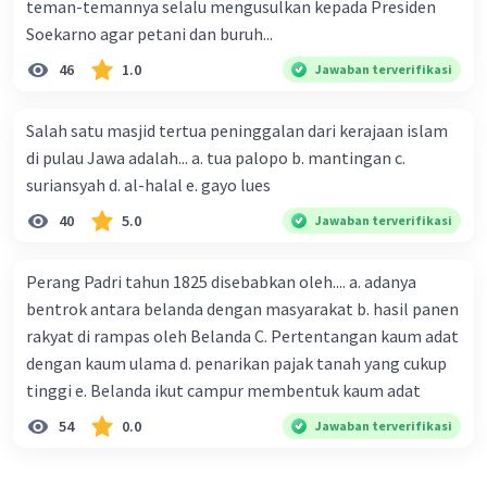
teman-temannya selalu mengusulkan kepada Presiden
Soekarno agar petani dan buruh...
46
1.0
Jawaban terverifikasi
Salah satu masjid tertua peninggalan dari kerajaan islam
di pulau Jawa adalah... a. tua palopo b. mantingan c.
suriansyah d. al-halal e. gayo lues
40
5.0
Jawaban terverifikasi
Perang Padri tahun 1825 disebabkan oleh.... a. adanya
bentrok antara belanda dengan masyarakat b. hasil panen
rakyat di rampas oleh Belanda C. Pertentangan kaum adat
dengan kaum ulama d. penarikan pajak tanah yang cukup
tinggi e. Belanda ikut campur membentuk kaum adat
54
0.0
Jawaban terverifikasi