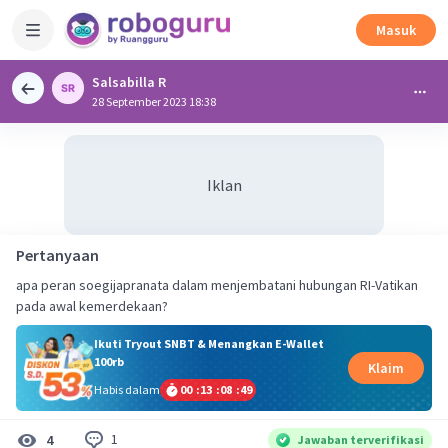
Masuk
Salsabilla R
28 September 2023 18:38
Iklan
Pertanyaan
apa peran soegijapranata dalam menjembatani hubungan RI-Vatikan
pada awal kemerdekaan?
Ikuti Tryout SNBT & Menangkan E-Wallet
100rb
Klaim
Habis dalam
00
:
13
:
08
:
48
1
4
Jawaban terverifikasi