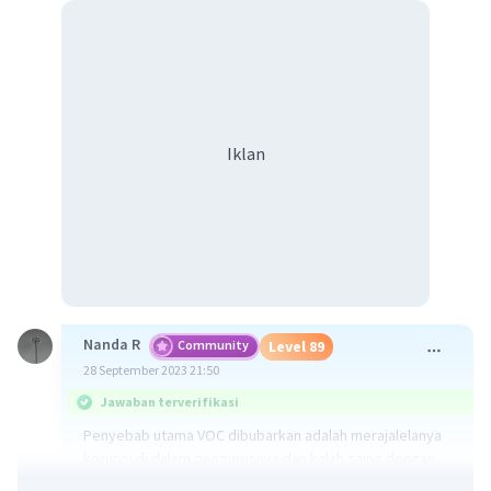
Iklan
Nanda R
Community
Level 89
28 September 2023 21:50
Jawaban terverifikasi
Penyebab utama VOC dibubarkan adalah merajalelanya
korupsi di dalam pengurusnya dan kalah saing dengan
organisasi dagang lainnya, seperti East Indian Company