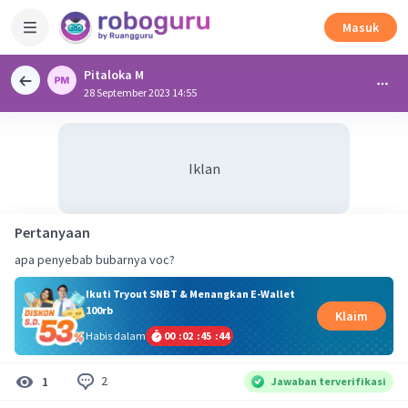
Masuk
Pitaloka M
28 September 2023 14:55
Iklan
Pertanyaan
apa penyebab bubarnya voc?
Ikuti Tryout SNBT & Menangkan E-Wallet
100rb
Klaim
Habis dalam
00
:
02
:
45
:
44
2
1
Jawaban terverifikasi