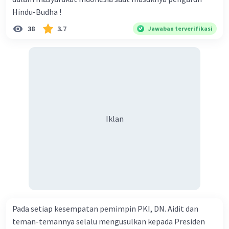
Tekanan dari Kreditor: VOC berhutang besar kepada
kreditor-kreditornya. Kreditor-kreditor Belanda, Inggris,
Hindu-Budha !
dan Prancis mulai menekan VOC untuk melunasi
38
3.7
Jawaban terverifikasi
utangnya. Ini memicu kebangkrutan perusahaan.
Akibat dari faktor-faktor ini, VOC secara resmi
dibubarkan pada tahun 1799, dan asetnya dialihkan ke
pemerintah Belanda yang baru dibentuk. Bubarnya VOC
adalah akhir dari era perusahaan dagang Belanda yang
pernah sangat berpengaruh dan merupakan awal dari
pengambilalihan kendali penuh oleh pemerintah Belanda
Iklan
atas koloninya di Indonesia, yang kemudian dikenal
sebagai Hindia Belanda.
·
0.0
(
0
)
Balas
Beri Rating
Pada setiap kesempatan pemimpin PKI, DN. Aidit dan
teman-temannya selalu mengusulkan kepada Presiden