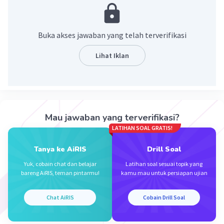
Buka akses jawaban yang telah terverifikasi
Lihat Iklan
Iklan
Mau jawaban yang terverifikasi?
LATIHAN SOAL GRATIS!
Tanya ke AiRIS
Drill Soal
Yuk, cobain chat dan belajar
Latihan soal sesuai topik yang
bareng AiRIS, teman pintarmu!
kamu mau untuk persiapan ujian
Chat AiRIS
Cobain Drill Soal