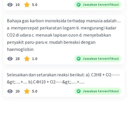
10
5.0
Jawaban terverifikasi
Bahaya gas karbon monoksida terhadap manusia adalah ....
a. mempercepat perkaratan logam b. mengurangi kadar
CO2 di udara c. merusak lapisan ozon d. menyebabkan
penyakit paru-paru e. mudah bereaksi dengan
haemoglobin
28
1.0
Jawaban terverifikasi
Selesaikan dan setarakan reaksi berikut: a). C3H8 + O2-----
&gt; .....+..... b).C4H10 + O2----&gt;.......+......
20
5.0
Jawaban terverifikasi