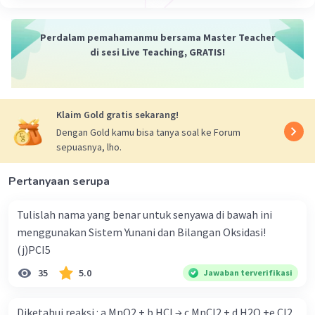
Perdalam pemahamanmu bersama Master Teacher
di sesi Live Teaching, GRATIS!
Klaim Gold gratis sekarang!
Dengan Gold kamu bisa tanya soal ke Forum
sepuasnya, lho.
Pertanyaan serupa
Tulislah nama yang benar untuk senyawa di bawah ini
menggunakan Sistem Yunani dan Bilangan Oksidasi!
(j)PCI5
35
5.0
Jawaban terverifikasi
Diketahui reaksi : a MnO2 + b HCl → c MnCl2 + d H2O +e Cl2