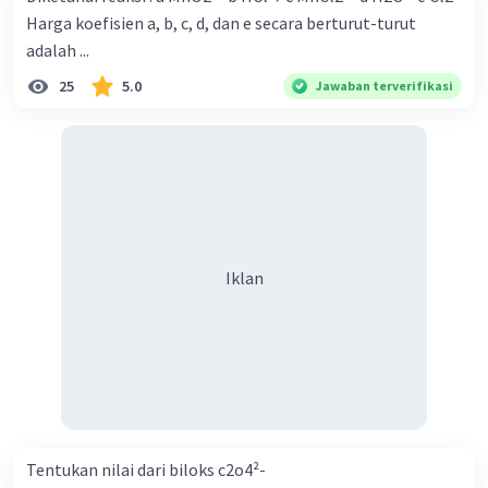
Harga koefisien a, b, c, d, dan e secara berturut-turut
adalah ...
25
5.0
Jawaban terverifikasi
Iklan
Tentukan nilai dari biloks c2o4²-