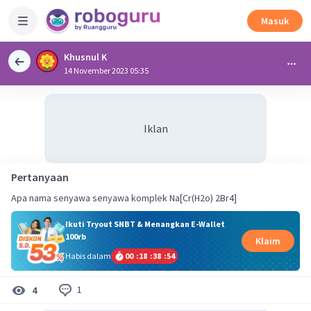
Masuk
Khusnul K
14 November 2023 05:35
Iklan
Pertanyaan
Apa nama senyawa senyawa komplek Na[Cr(H2o) 2Br4]
Ikuti Tryout SNBT & Menangkan E-Wallet
100rb
Klaim
Habis dalam
00
:
18
:
38
:
54
1
4