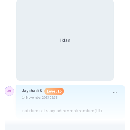
Iklan
Jayahadi S
Level 15
14 November 2023 05:38
natrium tetraaquadibromokromium(III)
·
0.0
(
0
)
Balas
Beri Rating