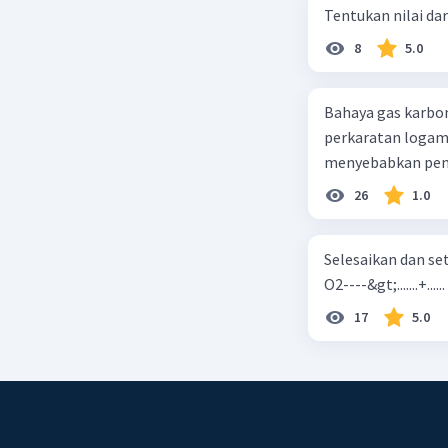
Tentukan nilai dar
8
5.0
Bahaya gas karbon mon
perkaratan logam b. mengurangi kadar CO2 di udara c. merusak lapisan ozon
26
1.0
Selesaikan dan seta
O2----&gt;.......+......
17
5.0