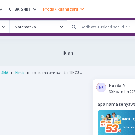
UTBK/SNBT
Produk Ruangguru
Iklan
SMA
Kimia
apa nama senyawa dari KNO3...
Nabila R
30 November 202
apa nama senyawa
Ikuti T
Habis d