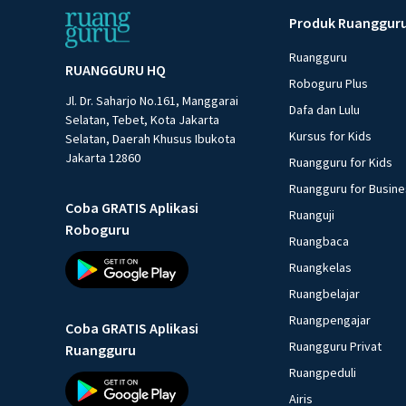
Produk Ruanggur
Ruangguru
RUANGGURU HQ
Roboguru Plus
Jl. Dr. Saharjo No.161, Manggarai
Dafa dan Lulu
Selatan, Tebet, Kota Jakarta
Kursus for Kids
Selatan, Daerah Khusus Ibukota
Jakarta 12860
Ruangguru for Kids
Ruangguru for Busin
Coba GRATIS Aplikasi
Ruanguji
Roboguru
Ruangbaca
Ruangkelas
Ruangbelajar
Ruangpengajar
Coba GRATIS Aplikasi
Ruangguru Privat
Ruangguru
Ruangpeduli
Airis