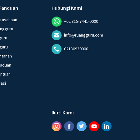
Panduan
Hubungi Kami
erusahaan
+62 815-7441-0000
angguru
info@ruangguru.com
guru
guru
02130930000
ntanan
gaduan
entuan
vasi
Ikuti Kami