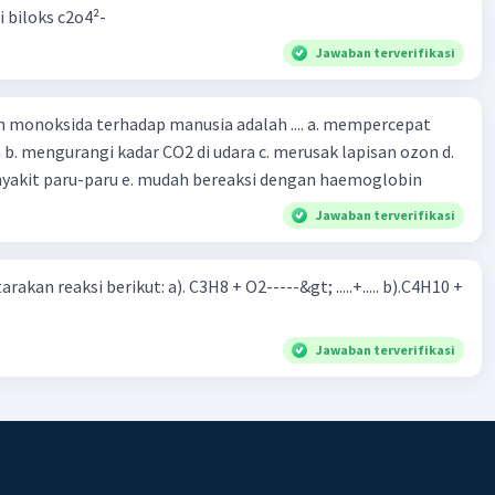
i biloks c2o4²-
Jawaban terverifikasi
oksida terhadap manusia adalah .... a. mempercepat
 d.
menyebabkan penyakit paru-paru e. mudah bereaksi dengan haemoglobin
Jawaban terverifikasi
rakan reaksi berikut: a). C3H8 + O2-----&gt; .....+..... b).C4H10 +
Jawaban terverifikasi