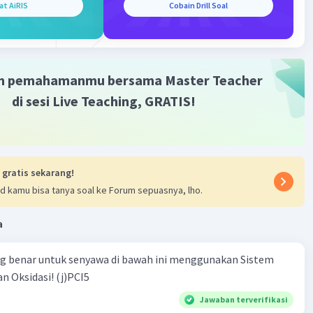
at AiRIS
Cobain Drill Soal
idih
m pemahamanmu bersama Master Teacher
di sesi Live Teaching, GRATIS!
molar
 g/mol
atan
 gratis sekarang!
d kamu bisa tanya soal ke Forum sepuasnya, lho.
³
a
dalam
a, Gliserol
ng benar untuk senyawa di bawah ini menggunakan Sistem
n Oksidasi! (j)PCI5
·
5.0
(
1
)
Balas
ating
Jawaban terverifikasi