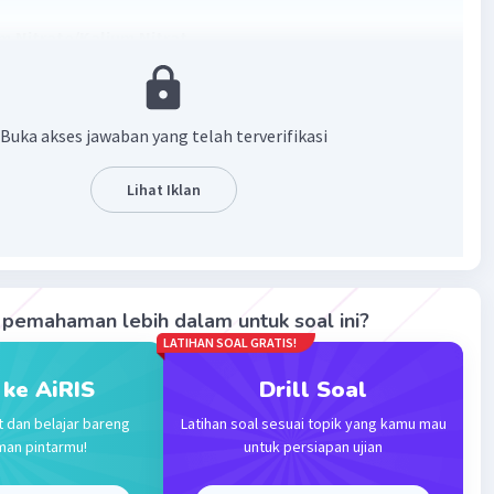
m Nitrate/Kalium Nitrat
trat adalah senyawa kimia dengan rumus kimia KNO₃. Ia
enyawa ionik yang terdiri dari ion kalium K⁺ dan ion nitrat
Buka akses jawaban yang telah terverifikasi
menjadi salah satu sumber nitrogen. Kalium nitrat banyak
 dalam pupuk, penghilangan tunggul pohon, propelan
Lihat Iklan
n kembang api
pemahaman lebih dalam untuk soal ini?
LATIHAN SOAL GRATIS!
IUPAC
 ke AiRIS
Drill Soal
ium Nitrate
t dan belajar bareng
Latihan soal sesuai topik yang kamu mau
man pintarmu!
untuk persiapan ujian
ebur