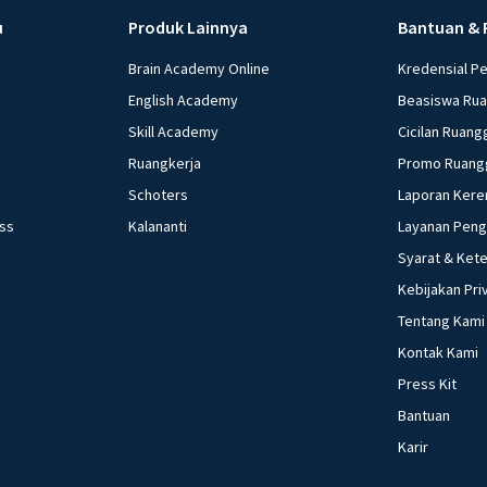
u
Produk Lainnya
Bantuan & 
Brain Academy Online
Kredensial P
English Academy
Beasiswa Ru
Skill Academy
Cicilan Ruang
Ruangkerja
Promo Ruang
Schoters
Laporan Kere
ess
Kalananti
Layanan Pen
Syarat & Ket
Kebijakan Pri
Tentang Kami
Kontak Kami
Press Kit
Bantuan
Karir