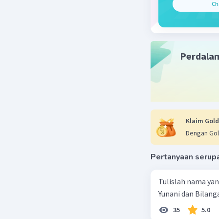
Ch
334°C
Titik d
400°C
Perdala
Massa 
101,1032
Kepad
Klaim Gold
Dengan Gol
2,11 g/cm
Pertanyaan serup
Larut 
Air, Amoni
Tulislah nama ya
Yunani dan Bilanga
Beri R
35
5.0