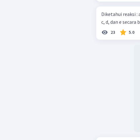
Diketahui reaksi :
c, d, dan e secara 
23
5.0