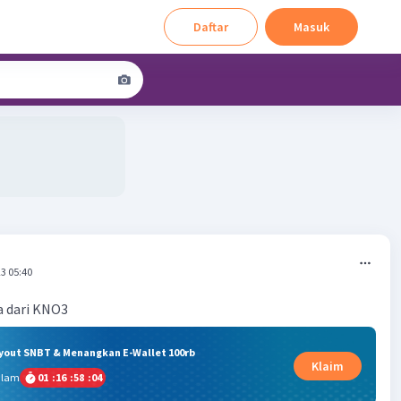
Daftar
Masuk
3 05:40
 dari KNO3
ryout SNBT & Menangkan E-Wallet 100rb
Klaim
alam
01
:
16
:
58
:
04