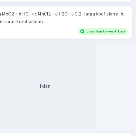
 a MnO2 + b HCl → c MnCl2 + d H2O +e Cl2 Harga koefisien a, b,
berturut-turut adalah ...
Jawaban terverifikasi
Iklan
Iklan