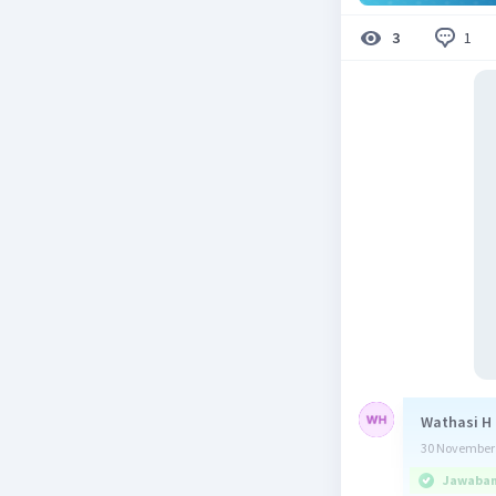
1
3
Wathasi H
30 November 
Jawaban 