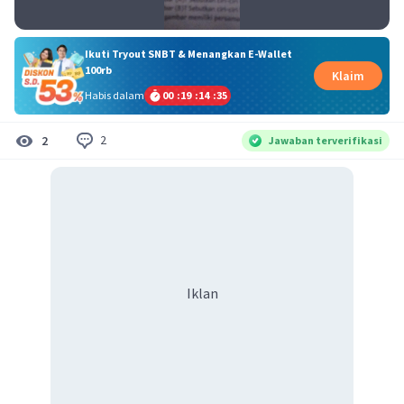
Ikuti Tryout SNBT & Menangkan E-Wallet
100rb
Klaim
Habis dalam
00
:
19
:
14
:
35
2
2
Jawaban terverifikasi
Iklan