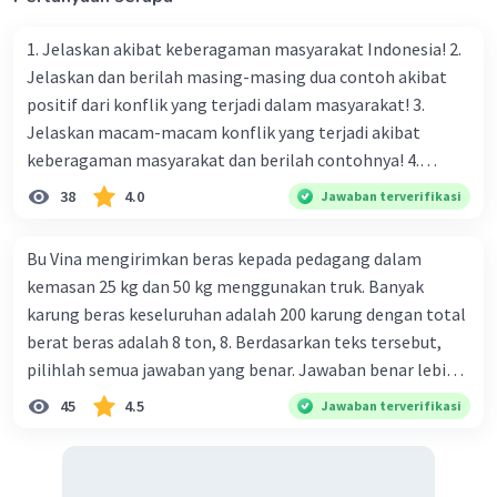
1. Jelaskan akibat keberagaman masyarakat Indonesia! 2.
Jelaskan dan berilah masing-masing dua contoh akibat
positif dari konflik yang terjadi dalam masyarakat! 3.
Jelaskan macam-macam konflik yang terjadi akibat
keberagaman masyarakat dan berilah contohnya! 4.
Mengapa dalam masyarakat yang memiliki keberagaman
38
4.0
Jawaban terverifikasi
diperlukan harmoni? 5. Indonesia merupakan negara yang
kaya akan keberagaman baik dilihat dari agama, suku, ras,
Bu Vina mengirimkan beras kepada pedagang dalam
bahasa, dan budaya. Berdasarkan pernyataan tersebut,
kemasan 25 kg dan 50 kg menggunakan truk. Banyak
apa yang dapat kalian lakukan untuk menjaga
karung beras keseluruhan adalah 200 karung dengan total
keberagaman supaya terhindar dari konflik?
berat beras adalah 8 ton, 8. Berdasarkan teks tersebut,
pilihlah semua jawaban yang benar. Jawaban benar lebih
dari satu. Banyak karung beras kemasan 25 kg adalah 50
45
4.5
Jawaban terverifikasi
buah. Banyak karung beras kemasan 50 kg adalah 150
buah. Total berat beras dalam kemasan 25 kg adalah 2
ton. Perbandingan berat beras kemasan 25 kg dan 50 kg