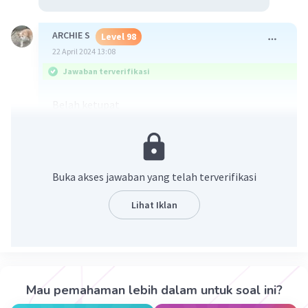
ARCHIE S
Level 98
22 April 2024 13:08
Jawaban terverifikasi
Belah ketupat
·
0.0
(
0
)
Balas
Beri Rating
Buka akses jawaban yang telah terverifikasi
Annisa A
Level 9
Lihat Iklan
22 April 2024 12:11
Ketupat
Iklan
·
0.0
(
0
)
Balas
Beri Rating
Mau pemahaman lebih dalam untuk soal ini?