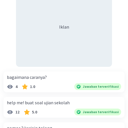
dalam truk adalah 1: 3. 9. Berdasarkan teks tersebut, jika
biaya setiap beras karung kecil adalah Rp7.500 dan karung
besar Rp14.000, berapakah biaya angkut semua beras yang
harus dibayar oleh Bu Vina? A. Rp2.540.000 C. Rp2.312.000 B.
Iklan
Rp2.475.000 D. Rp2.280.000
bagaimana caranya?
4
1.0
Jawaban terverifikasi
help me! buat soal ujian sekolah
12
5.0
Jawaban terverifikasi