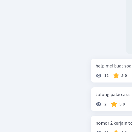
help me! buat soal
12
5.0
tolong pake cara
2
5.0
nomor 2 kerjain t