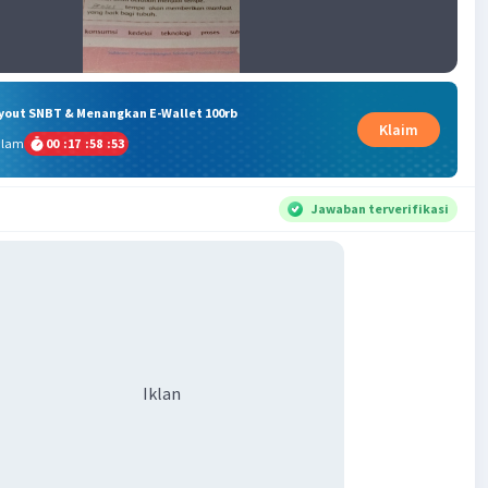
ryout SNBT & Menangkan E-Wallet 100rb
Klaim
alam
00
:
17
:
58
:
52
Jawaban terverifikasi
Iklan