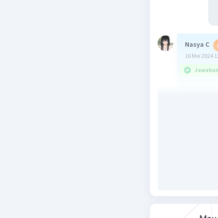
Nasya C
16 Mei 2024 1
Jawaban 
Manfaat t
keselama
konsume
metode u
dikonsum
Beri R
Nadyne R
16 Mei 2024 0