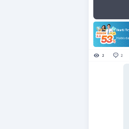
Ikuti T
Habis d
2
2