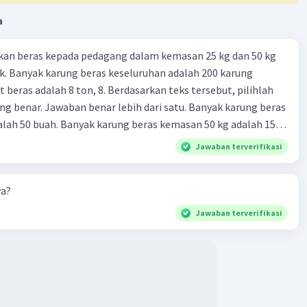
a
kan beras kepada pedagang dalam kemasan 25 kg dan 50 kg
. Banyak karung beras keseluruhan adalah 200 karung
 beras adalah 8 ton, 8. Berdasarkan teks tersebut, pilihlah
g benar. Jawaban benar lebih dari satu. Banyak karung beras
lah 50 buah. Banyak karung beras kemasan 50 kg adalah 150
 beras dalam kemasan 25 kg adalah 2 ton. Perbandingan berat
Jawaban terverifikasi
g dan 50 kg dalam truk adalah 1: 3. 9. Berdasarkan teks
ya setiap beras karung kecil adalah Rp7.500 dan karung besar
ya?
ah biaya angkut semua beras yang harus dibayar oleh Bu
00 C. Rp2.312.000 B. Rp2.475.000 D. Rp2.280.000
Jawaban terverifikasi