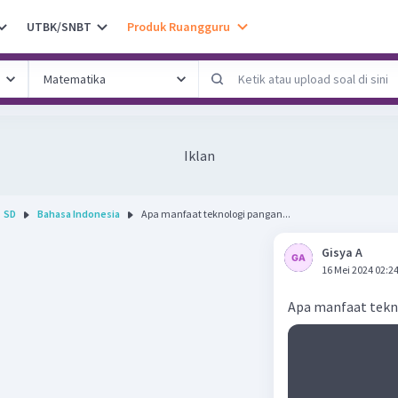
UTBK/SNBT
Produk Ruangguru
Iklan
SD
Bahasa Indonesia
Apa manfaat teknologi pangan...
Gisya A
16 Mei 2024 02:2
Apa manfaat tek