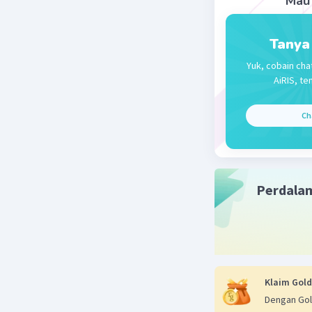
Mau 
Maaf ya k
Manfaatn
Tanya
Yuk, cobain cha
AiRIS, te
Beri R
Ch
Gisy
19 Ap
ben
Perdala
Klaim Gold
Dengan Gol