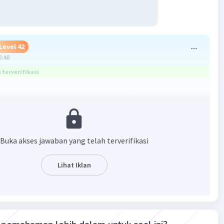
Level 42
2:48
terverifikasi
eknologi pangan adalah untuk
meningkatkan kualitas,
tan, keamanan, dan ketersediaan makanan bagi
n
. Penerapan teknologi pangan melibatkan berbagai
ntuk mengubah bahan mentah menjadi makanan yang siap
Buka akses jawaban yang telah terverifikasi
si.
Lihat Iklan
·
0.0
(
0
)
Balas
ating
Level 59
3:16