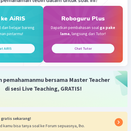
pemahaman lebih dalam untuk soal ini?
alau salah
ya adalah menghasilkan makanan yang lebih aman
 ke AiRIS
Roboguru Plus
Iklan
t dan belajar bareng
Dapatkan pembahasan soal
ga pake
man pintarmu!
lama
, langsung dari Tutor!
·
0.0
(
0
)
Balas
ating
at AiRIS
Chat Tutor
a A
Level 67
ril 2025 11:53
ar banget
m pemahamanmu bersama Master Teacher
di sesi Live Teaching, GRATIS!
 gratis sekarang!
d kamu bisa tanya soal ke Forum sepuasnya, lho.