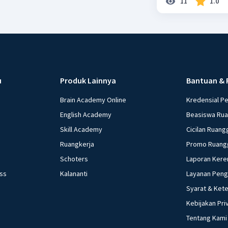
11
1.0
u
Produk Lainnya
Bantuan & 
Brain Academy Online
Kredensial P
English Academy
Beasiswa Ru
Skill Academy
Cicilan Ruang
Ruangkerja
Promo Ruang
Schoters
Laporan Kere
ess
Kalananti
Layanan Pen
Syarat & Ket
Kebijakan Pri
Tentang Kami