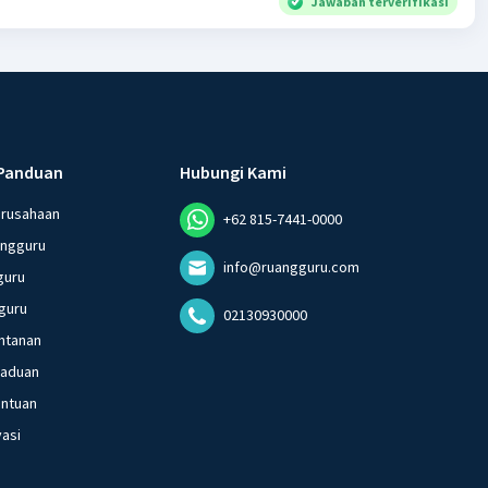
Jawaban terverifikasi
Panduan
Hubungi Kami
erusahaan
+62 815-7441-0000
angguru
info@ruangguru.com
guru
guru
02130930000
ntanan
gaduan
entuan
vasi