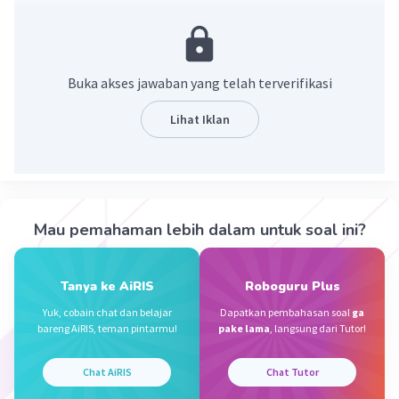
Manfaatnya yaitu meningkatkan devisa dan
ekonomi dari negara-negara anggota asean
Buka akses jawaban yang telah terverifikasi
·
0.0
(
0
)
Balas
Beri Rating
Lihat Iklan
Nanda R
Community
Level 89
24 Januari 2024 15:42
Jawaban terverifikasi
Mau pemahaman lebih dalam untuk soal ini?
Kegiatan perdagangan antarnegara, terutama di
Iklan
kawasan ASEAN, membawa manfaat bagi
Tanya ke AiRIS
Roboguru Plus
negara-negara anggota. Berikut adalah
Yuk, cobain chat dan belajar
Dapatkan pembahasan soal
ga
beberapa manfaat dari kegiatan perdagangan
bareng AiRIS, teman pintarmu!
pake lama
, langsung dari Tutor!
antarnegara di kawasan ASEAN:
Chat AiRIS
Chat Tutor
Meningkatkan devisa dan ekonomi
: