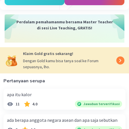
Kegiatan perdagangan antarnegara
memberikan manfaat dalam
meningkatkan devisa dan ekonomi dari
Perdalam pemahamanmu bersama Master Teacher
masing-masing negara. Dengan demikian,
di sesi Live Teaching, GRATIS!
manfaat kegiatan perdagangan
antarnegara, terutama di kawasan ASEAN,
adalah meningkatkan devisa dan ekonomi
dari negara-negara anggota ASEAN
Klaim Gold gratis sekarang!
Memperluas penyebaran budaya bangsa
:
Dengan Gold kamu bisa tanya soal ke Forum
Kegiatan perdagangan antarnegara
sepuasnya, lho.
membantu memperluas penyebaran
budaya bangsa Indonesia ke luar negeri.
Pertanyaan serupa
Dengan demikian, manfaat kegiatan
perdagangan antarnegara, terutama di
apa itu kalor
kawasan ASEAN, adalah memperluas
11
4.0
Jawaban terverifikasi
penyebaran budaya bangsa Indonesia
Mempererat tali persaudaraan antar
ada berapa anggota negara asean dan apa saja sebutkan
negara
: Kegiatan perdagangan
antarnegara membantu mempererat tali