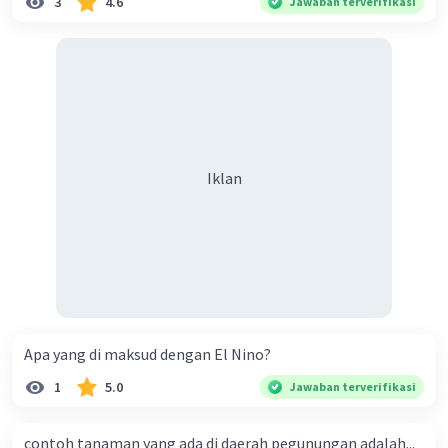
3
4.6
Jawaban terverifikasi
persaudaraan antar negara di kawasan
ASEAN. Dengan demikian, manfaat
kegiatan perdagangan antarnegara,
terutama di kawasan ASEAN, adalah
mempererat tali persaudaraan antar
negara di kawasan ASEAN
Mendorong pertumbuhan ekonomi
:
Iklan
Kegiatan perdagangan antarnegara
mendorong pertumbuhan ekonomi
Indonesia melalui peningkatan
perdagangan dan investasi. Dengan
demikian, manfaat kegiatan perdagangan
antarnegara, terutama di kawasan ASEAN,
adalah mendorong pertumbuhan ekonomi
Apa yang di maksud dengan El Nino?
Indonesia
Memperkuat daya saing
: Kegiatan
1
5.0
Jawaban terverifikasi
perdagangan antarnegara memberikan
peluang untuk Indonesia untuk
contoh tanaman yang ada di daerah pegunungan adalah...