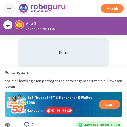
Masuk
Aira S
24 Januari 2024 10:26
Iklan
Pertanyaan
apa manfaat kegiatan perdagangan antarnegara terutama di kawasan
Asean
Ikuti Tryout SNBT & Menangkan E-Wallet
100rb
Klaim
Habis dalam
02
:
01
:
54
:
28
2
1
Jawaban terverifikasi