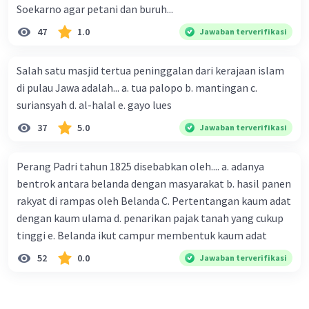
Soekarno agar petani dan buruh...
47
1.0
Jawaban terverifikasi
Salah satu masjid tertua peninggalan dari kerajaan islam
di pulau Jawa adalah... a. tua palopo b. mantingan c.
suriansyah d. al-halal e. gayo lues
37
5.0
Jawaban terverifikasi
Perang Padri tahun 1825 disebabkan oleh.... a. adanya
bentrok antara belanda dengan masyarakat b. hasil panen
rakyat di rampas oleh Belanda C. Pertentangan kaum adat
dengan kaum ulama d. penarikan pajak tanah yang cukup
tinggi e. Belanda ikut campur membentuk kaum adat
52
0.0
Jawaban terverifikasi