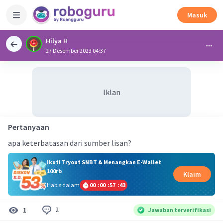
Masuk
Hilya H
27 Desember 2023 04:37
Iklan
Pertanyaan
apa keterbatasan dari sumber lisan?
Ikuti Tryout SNBT & Menangkan E-Wallet
100rb
Klaim
Habis dalam
00
:
00
:
57
:
42
2
1
Jawaban terverifikasi