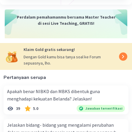
·
0.0
(
0
)
Balas
Beri Rating
Perdalam pemahamanmu bersama Master Teacher
di sesi Live Teaching, GRATIS!
Klaim Gold gratis sekarang!
Dengan Gold kamu bisa tanya soal ke Forum
sepuasnya, lho.
Pertanyaan serupa
Apakah benar NIBKD dan MBKS dibentuk guna
menghadapi kekuatan Belanda? Jelaskan!
39
5.0
Jawaban terverifikasi
Jelaskan bidang- bidang yang mengalami perubahan