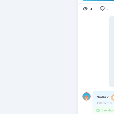
2
4
Nadia Z
13 Desember 
Jawaban 