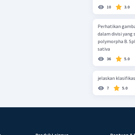
10
3.0
Perhatikan gamba
dalam divisi yang
polymorpha B. Sph
sativa
36
5.0
jelaskan klasifikas
7
5.0
u
Produk Lainnya
Bantuan & 