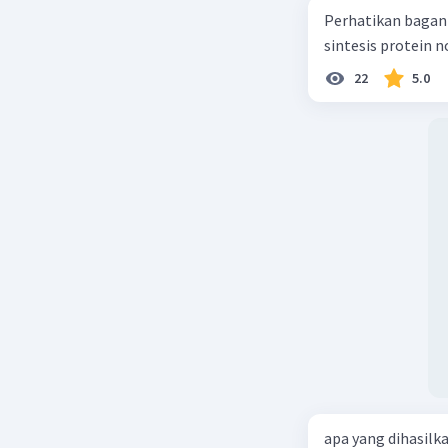
Perhatikan bagan sintesis protei
sintesis protein 
Beri R
22
5.0
apa yang dihasilk