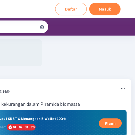
Daftar
Masuk
3 14:54
n kekurangan dalam Piramida biomassa
ryout SNBT & Menangkan E-Wallet 100rb
Klaim
alam
01
:
02
:
31
:
19