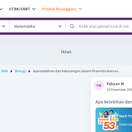
UTBK/SNBT
Produk Ruangguru
Iklan
SMA
Biologi
Apa kelebihan dan kekurangan dalam Piramida biomas...
Fabyan M
13 Desember 202
Apa kelebihan da
Ikuti T
Habis d