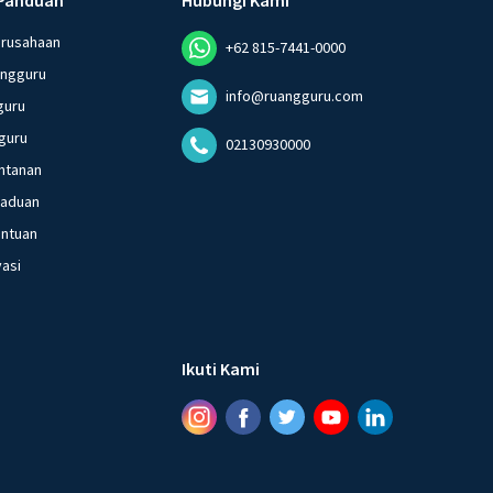
erusahaan
+62 815-7441-0000
angguru
info@ruangguru.com
guru
guru
02130930000
ntanan
gaduan
entuan
vasi
Ikuti Kami