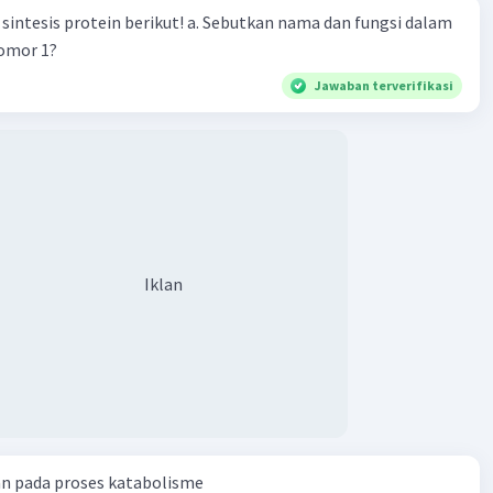
n berikut! a. Sebutkan nama dan fungsi dalam
nomor 1?
·
5.0
(
1
)
Balas
ating
Jawaban terverifikasi
Iklan
an pada proses katabolisme