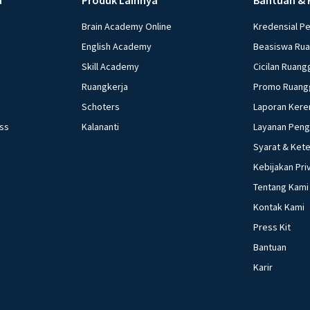
Brain Academy Online
Kredensial P
English Academy
Beasiswa Ru
Skill Academy
Cicilan Ruang
Ruangkerja
Promo Ruang
Schoters
Laporan Kere
ess
Kalananti
Layanan Pen
Syarat & Ket
Kebijakan Pri
Tentang Kami
Kontak Kami
Press Kit
Bantuan
Karir