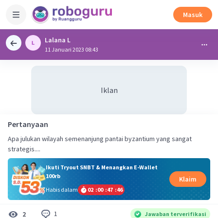
Masuk
Lalana L
11 Januari 2023 08:43
Iklan
Pertanyaan
Apa julukan wilayah semenanjung pantai byzantium yang sangat
strategis....
Ikuti Tryout SNBT & Menangkan E-Wallet
100rb
Klaim
Habis dalam
02
:
00
:
47
:
46
1
2
Jawaban terverifikasi