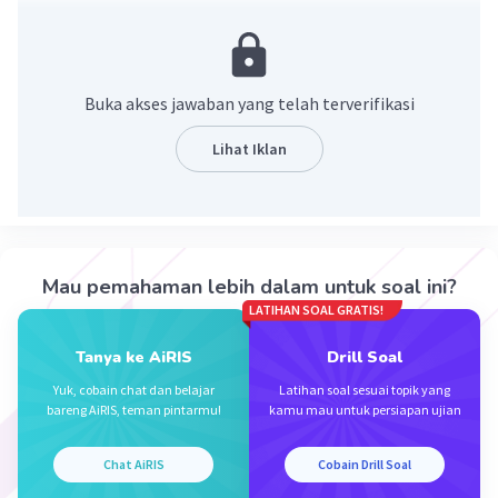
Jawaban benar adalah Kekaisaran Romawi
Timur.
Byzantium atau dikenal dengan Kekaisar
Buka akses jawaban yang telah terverifikasi
Romawi Timur merupakan kerajaan yang
didirikan oleh bangsa Romawi setalah
Lihat Iklan
Kekaisaran Romawi Barat runtuh. Kekaisaran
Romawi Timur berpusat di Konstantinopel, yang
sekarang dikenal dengan Istanbul, Turki.
Jadi, julukan wilayah semenanjung pantai
Mau pemahaman lebih dalam untuk soal ini?
Byzantium yang sangat strategis adalah
LATIHAN SOAL GRATIS!
Kekaisaran Romawi Timur.
Tanya ke AiRIS
Drill Soal
·
0.0
(
0
)
Balas
Beri Rating
Yuk, cobain chat dan belajar
Latihan soal sesuai topik yang
bareng AiRIS, teman pintarmu!
kamu mau untuk persiapan ujian
Chat AiRIS
Cobain Drill Soal