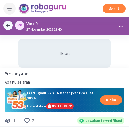
Masuk
Vina R
27 November 2023 12:40
Iklan
Pertanyaan
Apa itu sejarah
Ikuti Tryout SNBT & Menangkan E-Wallet
100rb
Klaim
Habis dalam
00
:
11
:
19
:
10
2
1
Jawaban terverifikasi