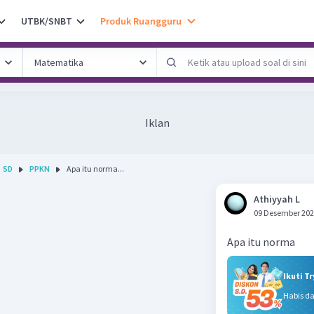
UTBK/SNBT
Produk Ruangguru
Iklan
SD
PPKN
Apa itu norma...
Athiyyah L
09 Desember 202
Apa itu norma
Ikuti T
Habis d