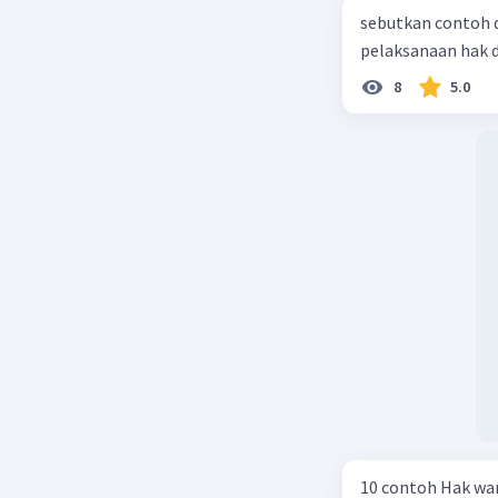
sebutkan contoh 
pelaksanaan hak 
8
5.0
10 contoh Hak wa