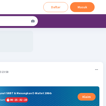
Daftar
Masuk
3 23:58
ryout SNBT & Menangkan E-Wallet 100rb
Klaim
alam
00
:
15
:
32
:
22