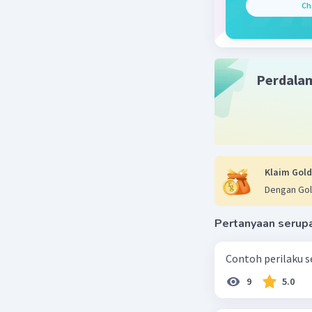
Ch
Beri R
Perdala
Klaim Gold
Dengan Gol
Pertanyaan serup
Contoh perilaku se
9
5.0