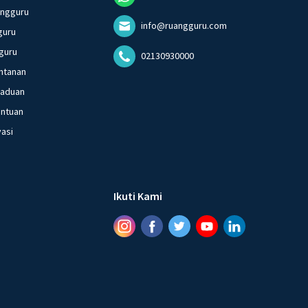
angguru
info@ruangguru.com
guru
guru
02130930000
ntanan
gaduan
entuan
vasi
Ikuti Kami