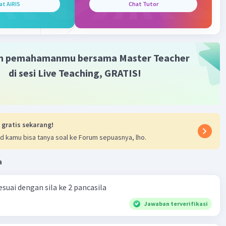
at AiRIS
Chat Tutor
·
0.0
(
0
)
Balas
ating
m pemahamanmu bersama Master Teacher
di sesi Live Teaching, GRATIS!
 gratis sekarang!
d kamu bisa tanya soal ke Forum sepuasnya, lho.
a
suai dengan sila ke 2 pancasila
Jawaban terverifikasi