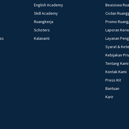
English Academy
Beasiswa Ru
Skill Academy
Cicilan Ruang
Ruangkerja
Promo Ruang
Schoters
Laporan Kere
ess
Kalananti
Layanan Pen
Syarat & Ket
Kebijakan Pri
Tentang Kami
Kontak Kami
Press Kit
Bantuan
Karir