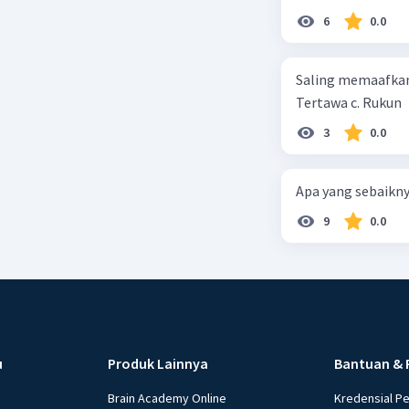
6
0.0
Saling memaafkan
Tertawa c. Rukun
3
0.0
Apa yang sebaikny
9
0.0
u
Produk Lainnya
Bantuan & 
Brain Academy Online
Kredensial P