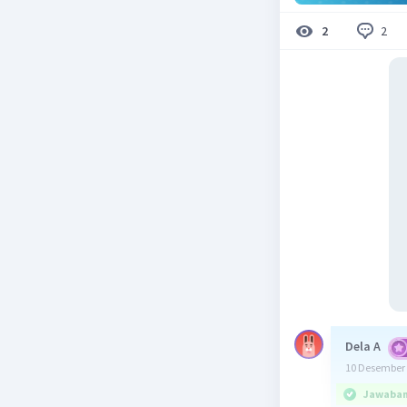
2
2
Dela A
10 Desember 
Jawaban 