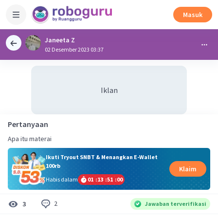
Masuk
Janeeta Z
02 Desember 2023 03:37
Iklan
Pertanyaan
Apa itu materai
Ikuti Tryout SNBT & Menangkan E-Wallet
100rb
Klaim
Habis dalam
01
:
13
:
50
:
59
2
3
Jawaban terverifikasi