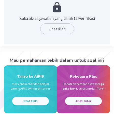
dokumen tersebut telah dikenai pajak. Jadi, bisa
dibilang materai itu seperti stempel yang menandakan
legalitas dokumen.
Buka akses jawaban yang telah terverifikasi
·
0.0
(
0
)
Balas
Beri Rating
Lihat Iklan
Nanda R
Community
Level 89
02 Desember 2023 10:23
Jawaban terverifikasi
Mau pemahaman lebih dalam untuk soal ini?
materai merupakan alat bukti terkait dengan kenyataan
ataupun perbuatan yang sifatnya perdata
Iklan
Tanya ke AiRIS
Roboguru Plus
·
0.0
(
0
)
Balas
Beri Rating
Yuk, cobain chat dan belajar
Dapatkan pembahasan soal
ga
bareng AiRIS, teman pintarmu!
pake lama
, langsung dari Tutor!
Chat AiRIS
Chat Tutor