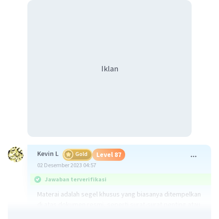
Iklan
Kevin L
Gold
Level 87
02 Desember 2023 04:57
Jawaban terverifikasi
Materai adalah segel khusus yang biasanya ditempelkan
di atas dokumen resmi, seperti surat-surat penting atau
kontrak. Materai ini digunakan sebagai tanda bahwa