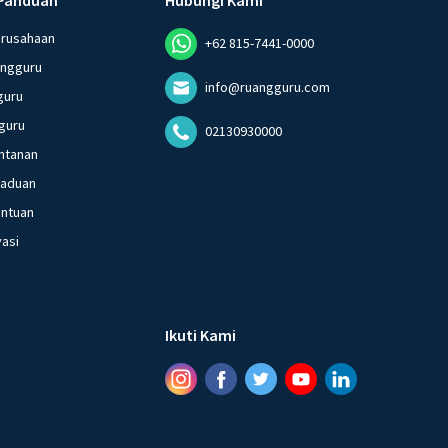
erusahaan
+62 815-7441-0000
angguru
info@ruangguru.com
guru
guru
02130930000
ntanan
gaduan
entuan
vasi
Ikuti Kami