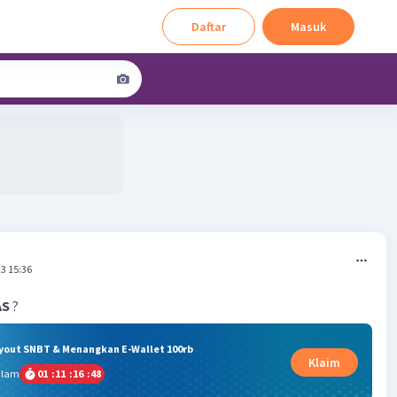
Daftar
Masuk
3 15:36
AS
?
ryout SNBT & Menangkan E-Wallet 100rb
Klaim
alam
01
:
11
:
16
:
48