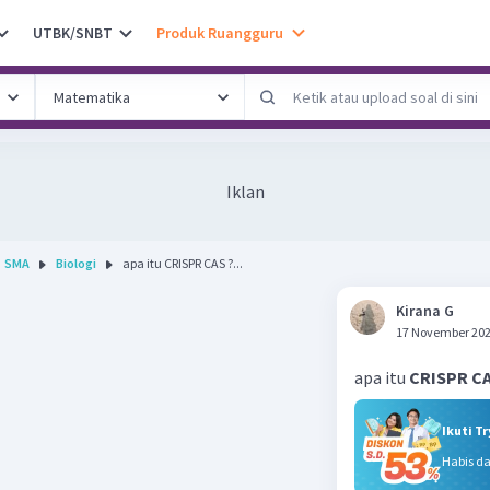
UTBK/SNBT
Produk Ruangguru
Iklan
SMA
Biologi
apa itu CRISPR CAS ?...
Kirana G
17 November 202
apa itu
CRISPR C
Ikuti T
Habis d