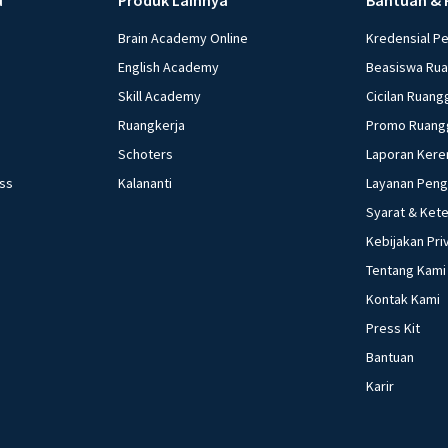
Brain Academy Online
Kredensial P
English Academy
Beasiswa Ru
Skill Academy
Cicilan Ruang
Ruangkerja
Promo Ruang
Schoters
Laporan Kere
ess
Kalananti
Layanan Pen
Syarat & Ket
Kebijakan Pri
Tentang Kami
Kontak Kami
Press Kit
Bantuan
Karir