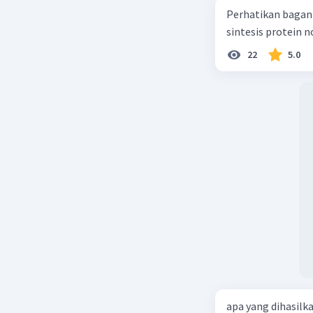
Perhatikan bagan sintesis protei
sintesis protein 
22
5.0
apa yang dihasilk