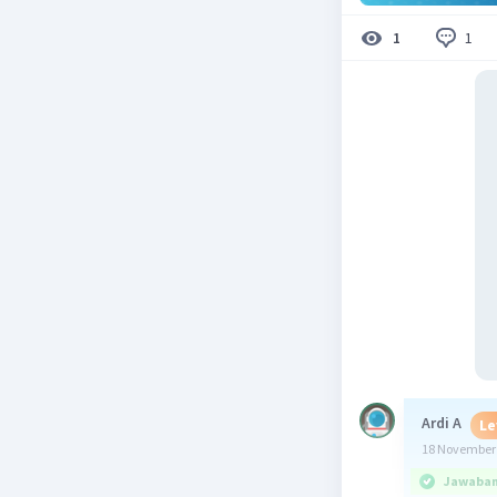
1
1
Ardi A
Le
18 November 
Jawaban 