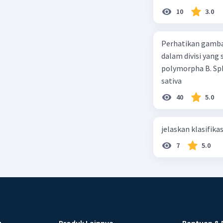
10
3.0
Perhatikan gamba
dalam divisi yang
polymorpha B. Sph
sativa
40
5.0
jelaskan klasifikas
7
5.0
u
Produk Lainnya
Bantuan & 