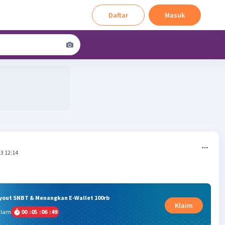
Daftar
Masuk
3 12:14
ryout SNBT & Menangkan E-Wallet 100rb
Klaim
alam
00
:
05
:
06
:
48