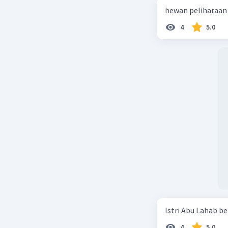
4
5.0
Istri Abu Lahab be
4
5.0