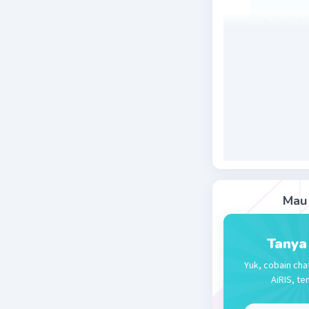
Zakat (Za
secara is
diwajibka
berhak me
rukun dan
Beri R
Aisyah A
27 November 
Mau 
Artinya z
Tanya
Beri R
Yuk, cobain cha
AiRIS, te