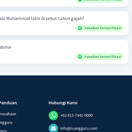
bi Muhammad lahir di sebut tahun gajah?
Jawaban terverifikasi
 dunia
Jawaban terverifikasi
Panduan
Hubungi Kami
erusahaan
+62 815-7441-0000
angguru
info@ruangguru.com
guru