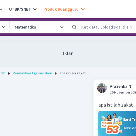
UTBK/SNBT
Produk Ruangguru
Iklan
SD
Pendidikan Agama Islam
apa istilah zakat...
Arazenka N
26 November 202
apa istilah zakat
Ikuti T
Habis d