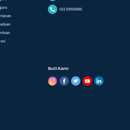
guru
02130930000
ntanan
gaduan
entuan
vasi
Ikuti Kami