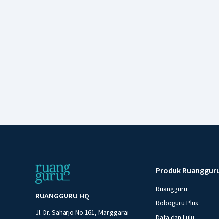
Produk Ruanggur
Ruangguru
RUANGGURU HQ
Roboguru Plus
Jl. Dr. Saharjo No.161, Manggarai
Dafa dan Lulu