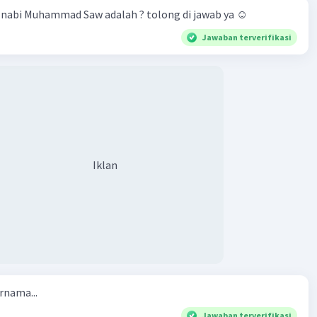
hewan peliharaan nabi Muhammad Saw adalah ? tolong di jawab ya ☺️
Jawaban terverifikasi
Iklan
rnama...
Jawaban terverifikasi