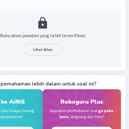
ka) artinya suci, berkah, dan berkembang. Sementara itu,
tilah, zakat adalah mengeluarkan sebagian harta yang
n Allah SWT untuk diberikan kepada orang-orang yang
nerimanya (mustahik), sesuai kadar dan haulnya, dengan
Buka akses jawaban yang telah terverifikasi
 syarat tertentu.
Lihat Iklan
·
0.0
(
0
)
Balas
ating
Level 24
2023 07:28
pemahaman lebih dalam untuk soal ini?
aka itu berlajar agaman islam
 ke AiRIS
Roboguru Plus
Iklan
·
0.0
(
0
)
Balas
ating
t dan belajar bareng
Dapatkan pembahasan soal
ga pake
man pintarmu!
lama
, langsung dari Tutor!