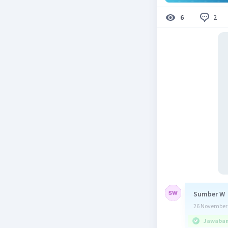
2
6
Sumber W
26 November 
Jawaban 