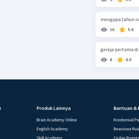
mengapa tahun na
10
5.0
gereja pertama di
6
0.0
u
Produk Lainnya
Bantuan & 
Brain Academy Online
Kredensial P
English Academy
Beasiswa Ru
Skill Academy
Cicilan Ruang