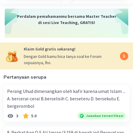
Perdalam pemahamanmu bersama Master Teacher
di sesi Live Teaching, GRATIS!
Klaim Gold gratis sekarang!
Dengan Gold kamu bisa tanya soal ke Forum
sepuasnya, lho.
Pertanyaan serupa
Perang Uhud dimenangkan oleh kafir karena umat Islam ...
A. bercerai-cerai B.berselisih C. berseteru D. bersekutu E.
bergerombol
3
5.0
Jawaban terverifikasi
8. Perhatikan Q.S Ali Imran/3:159 di bawah ini! Pernyataan