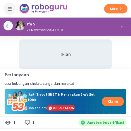
Masuk
Ifa S
21 November 2023 12:10
Iklan
Pertanyaan
apa hubungan sholat, surga dan neraka?
Ikuti Tryout SNBT & Menangkan E-Wallet
100rb
Klaim
Habis dalam
00
:
09
:
14
:
26
1
1
Jawaban terverifikasi