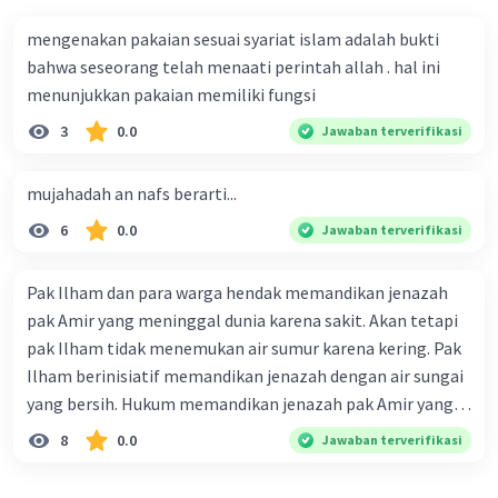
keputusan, menghargai pendapat orang lain, membuat
keputusan yang madarat buat ummat.
mengenakan pakaian sesuai syariat islam adalah bukti
bahwa seseorang telah menaati perintah allah . hal ini
menunjukkan pakaian memiliki fungsi
3
0.0
Jawaban terverifikasi
mujahadah an nafs berarti...
6
0.0
Jawaban terverifikasi
Pak Ilham dan para warga hendak memandikan jenazah
pak Amir yang meninggal dunia karena sakit. Akan tetapi
pak Ilham tidak menemukan air sumur karena kering. Pak
Ilham berinisiatif memandikan jenazah dengan air sungai
yang bersih. Hukum memandikan jenazah pak Amir yang
dilakukan pak Ilham dan para warga.... Select one: a. Tidak
8
0.0
Jawaban terverifikasi
sah karena air sungai tidak halal dikonsumsi b. Tidak sah
karena pak Amir termasuk jenazah mati syahid yang tidak