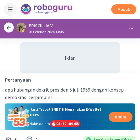
Masuk
PRISCILLIA V
01 Februari 2024 13:45
Iklan
Pertanyaan
apa hubungan dekrit presiden 5 juli 1959 dengan konsep
demokrasi terpimpin?
Ikuti Tryout SNBT & Menangkan E-Wallet
100rb
Klaim
Habis dalam
01
:
12
:
04
:
54
2
3
Jawaban terverifikasi