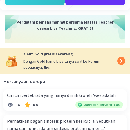
sumber energi utama dalam ekosistem. Cahaya
diperlukan oleh tumbuhan untuk proses fotosintesis.
6. Nutrisi: Nutrisi seperti fosfor, nitrogen, dan kalium
adalah komponen penting dari DNA, protein, dan banyak
Perdalam pemahamanmu bersama Master Teacher
molekul biologis lainnya. Nutrisi ini biasanya diperoleh
di sesi Live Teaching, GRATIS!
dari tanah atau air.
Kesimpulan:
Komponen abiotik memiliki fungsi yang sangat penting
Klaim Gold gratis sekarang!
dalam ekosistem. Mereka mempengaruhi pertumbuhan,
Dengan Gold kamu bisa tanya soal ke Forum
reproduksi, dan keberlangsungan hidup organisme.
sepuasnya, lho.
Tanpa komponen abiotik, kehidupan seperti yang kita
kenal tidak mungkin ada. Semoga penjelasan ini
membantu Anda memahami konsep ini lebih baik 🙂.
Pertanyaan serupa
·
0.0
(
0
)
Balas
Beri Rating
Ciri ciri vertebrata yang hanya dimiliki oleh Aves adalah
16
4.8
Jawaban terverifikasi
Nasywa D
Level 53
07 Januari 2024 11:49
Perhatikan bagan sintesis protein berikut! a. Sebutkan
Jawaban terverifikasi
nama dan fungsi dalam sintesis protein nomor 1?