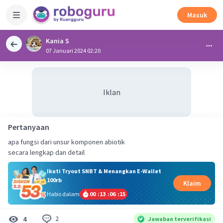
Masuk
Kania S
07 Januari 2024 02:20
Iklan
Pertanyaan
apa fungsi dari unsur komponen abiotik
secara lengkap dan detail
Ikuti Tryout SNBT & Menangkan E-Wallet
100rb
Klaim
Habis dalam
00
:
13
:
06
:
15
2
4
Jawaban terverifikasi