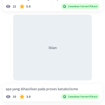
22
5.0
Jawaban terverifikasi
Fungsi utama dari komponen abiotik adalah
Iklan
sebagai faktor yang memiliki pengaruh paling
besar terhadap kemampuan reproduksi dari
suatu spesies organisme atau makhluk hidup
yang ada di dalam sebuah ekosistem. Hal ini
dapat terjadi karena kelangsungan hidup
organisme tersebut tidak akan optimal apabila
Iklan
tidak ada faktor dari komponen abiotik yang
dapat menunjang kehidupannya.
Contohnya, apabila komponen abiotik seperti
air, udara, kelembaban, tanah, bebatuan, dan
cahaya matahari tidak berfungsi dengan baik,
maka akan berpengaruh pada kelangsungan
hidup tumbuhan.
apa yang dihasilkan pada proses katabolisme
10
3.0
Jawaban terverifikasi
·
0.0
(
0
)
Balas
Beri Rating