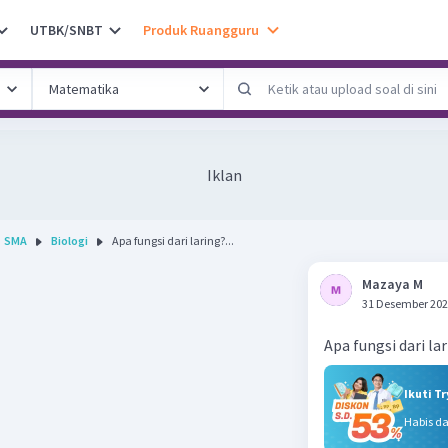
UTBK/SNBT
Produk Ruangguru
Iklan
SMA
Biologi
Apa fungsi dari laring?...
Mazaya M
31 Desember 202
Apa fungsi dari la
Ikuti T
Habis d