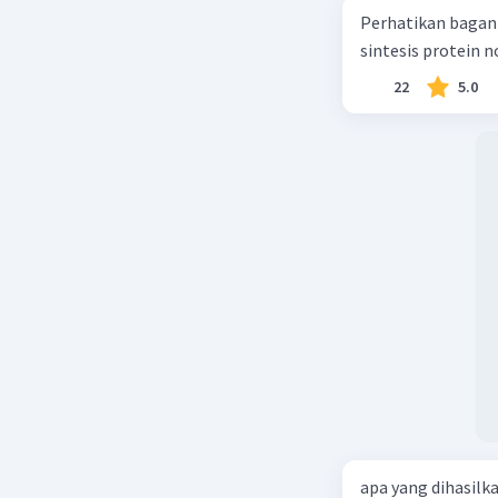
Perhatikan bagan sintesis protei
sintesis protein 
22
5.0
apa yang dihasilk