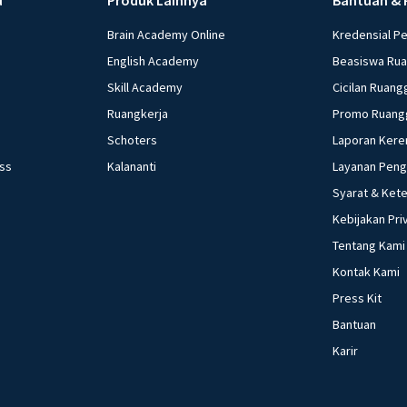
Brain Academy Online
Kredensial P
English Academy
Beasiswa Ru
Skill Academy
Cicilan Ruang
Ruangkerja
Promo Ruang
Schoters
Laporan Kere
ess
Kalananti
Layanan Pen
Syarat & Ket
Kebijakan Pri
Tentang Kami
Kontak Kami
Press Kit
Bantuan
Karir