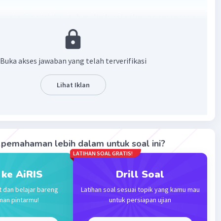
ama laring adalah
untuk melindungi saluran pernapasan
ya dengan cara menutup secara cepat pada stimulasi
 sehingga mencegah masuknya benda asing ke dalam
napas
. Laring mengandung pita suara (vocal cord).
Buka akses jawaban yang telah terverifikasi
·
0.0
(
0
)
Balas
ating
Lihat Iklan
evel 94
2023 03:01
pemahaman lebih dalam untuk soal ini?
kan udara untuk pernapasan
Fungsi laring dalam sistem
LATIHAN SOAL GRATIS!
n adalah sebagai saluran udara
Iklan
 ke AiRIS
Drill Soal
·
0.0
(
0
)
Balas
ating
t dan belajar bareng
Latihan soal sesuai topik yang kamu mau
man pintarmu!
untuk persiapan ujian