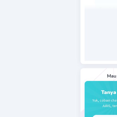
Fungsi ut
dibawahn
mekanik,
saluran 
Beri R
Hilya H
L
31 Desember 
Mau 
Menyalur
pernapasa
Tanya
Beri R
Yuk, cobain cha
AiRIS, te