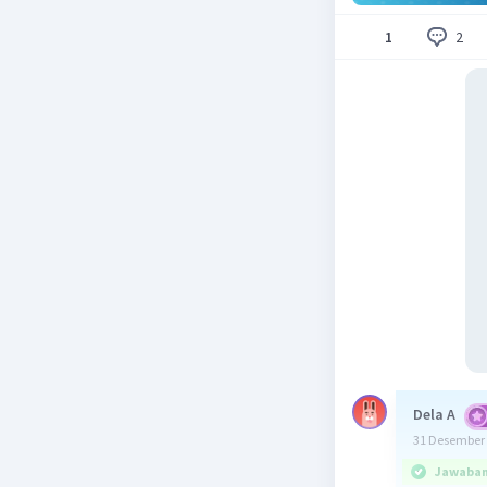
2
1
Dela A
31 Desember 
Jawaban 