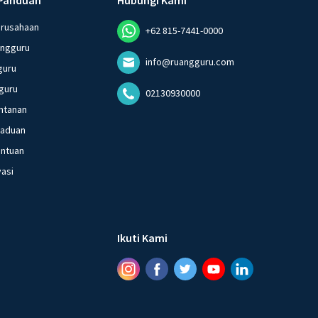
erusahaan
+62 815-7441-0000
angguru
info@ruangguru.com
guru
guru
02130930000
ntanan
gaduan
entuan
vasi
Ikuti Kami