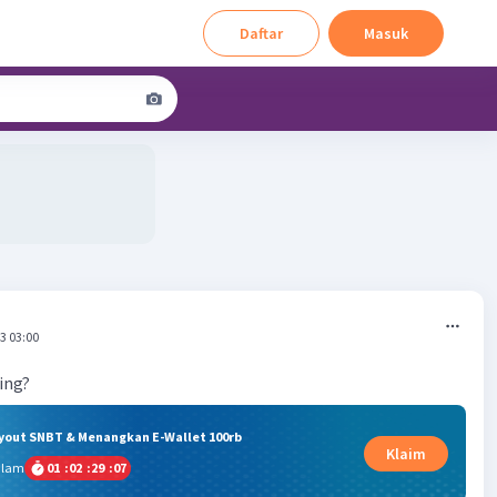
Daftar
Masuk
3 03:00
ring?
ryout SNBT & Menangkan E-Wallet 100rb
Klaim
alam
01
:
02
:
29
:
06