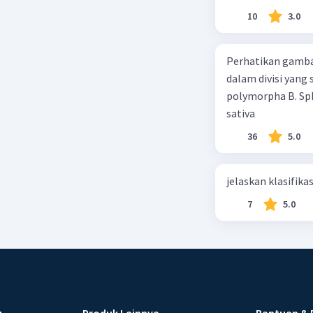
10
3.0
Perhatikan gamba
dalam divisi yang
polymorpha B. Sph
sativa
36
5.0
jelaskan klasifikas
7
5.0
u
Produk Lainnya
Bantuan & 